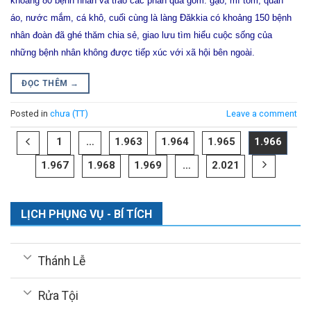
khoảng 80 bệnh nhân và trao các phần quà gồm: gạo, mì tôm, quần
áo, nước mắm, cá khô, cuối cùng là làng Đăkkia có khoảng 150 bệnh
nhân đoàn đã ghé thăm chia sẻ, giao lưu tìm hiểu cuộc sống của
những bệnh nhân không được tiếp xúc với xã hội bên ngoài.
ĐỌC THÊM
→
Posted in
chưa (TT)
Leave a comment
1
…
1.963
1.964
1.965
1.966
1.967
1.968
1.969
…
2.021
LỊCH PHỤNG VỤ - BÍ TÍCH
Thánh Lễ
Rửa Tội