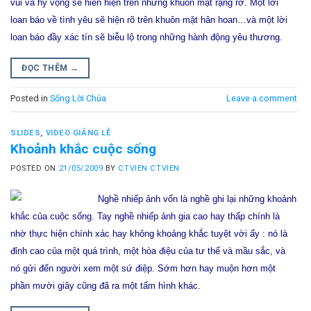
vui và hy vọng sẽ hiển hiện trên những khuôn mặt rạng rỡ. Một lời
loan báo về tình yêu sẽ hiện rõ trên khuôn mặt hân hoan…và một lời
loan báo đầy xác tín sẽ biễu lộ trong những hành động yêu thương.
ĐỌC THÊM
→
Posted in
Sống Lời Chúa
Leave a comment
SLIDES
,
VIDEO GIẢNG LỄ
Khoảnh khắc cuộc sống
POSTED ON
21/05/2009
BY
CTVIEN CTVIEN
Nghề nhiếp ảnh vốn là nghề ghi lại những khoảnh
khắc của cuộc sống. Tay nghề nhiếp ảnh gia cao hay thấp chính là
nhờ thực hiện chính xác hay không khoảng khắc tuyệt vời ấy : nó là
đỉnh cao của một quá trình, một hòa điệu của tư thế và mầu sắc, và
nó gửi đến người xem một sứ điệp. Sớm hơn hay muộn hơn một
phần mười giây cũng đã ra một tấm hình khác.