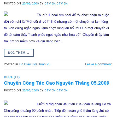
POSTED ON
20/05/2009
BY
CTVIEN CTVIEN
Tôi cứ đi hoài tìm hoài để rồi chợt nhận ra cuộc
đời vốn chỉ là
“Một cõi đi về
!” Thế nhưng có một chuyến đi làm lòng
tôi vốn cứng ngắc nguội lạnh chợt rung lên bối rối ! Có một chuyến đi
để tôi cảm thấy “
hạnh phúc ngọt ngào như hoa cỏ
”. Chuyến đi ấy làm
trái tim tôi mềm hơn và dịu dàng hơn !
ĐỌC THÊM
→
Posted in
Tin Giáo Hội Hoàn Vũ
Leave a comment
CHƯA (TT)
Chuyến Công Tác Cao Nguyên Tháng 05.2009
POSTED ON
20/05/2009
BY
CTVIEN CTVIEN
Điểm dừng chân đầu tiên của đoàn là làng Đê xã
Chưprông khoảng 90 bệnh nhân. Tiếp đến đoàn ghé thăm làng Jut có