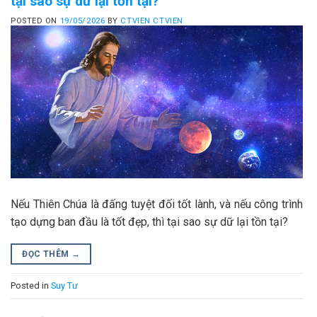
tại sao sự dữ lại tồn tại?
POSTED ON
19/05/2026
BY
CTVIEN CTVIEN
Nếu Thiên Chúa là đấng tuyệt đối tốt lành, và nếu công trình
tạo dựng ban đầu là tốt đẹp, thì tại sao sự dữ lại tồn tại?
ĐỌC THÊM
→
Posted in
Suy Tư