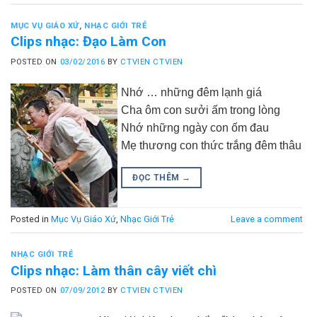
MỤC VỤ GIÁO XỨ
,
NHẠC GIỚI TRẺ
Clips nhạc: Đạo Làm Con
POSTED ON
03/02/2016
BY
CTVIEN CTVIEN
Nhớ … những đêm lạnh giá
Cha ôm con sưởi ấm trong lòng
Nhớ những ngày con ốm đau
Mẹ thương con thức trắng đêm thâu
ĐỌC THÊM
→
Posted in
Mục Vụ Giáo Xứ
,
Nhạc Giới Trẻ
Leave a comment
NHẠC GIỚI TRẺ
Clips nhạc: Làm thân cây viết chì
POSTED ON
07/09/2012
BY
CTVIEN CTVIEN