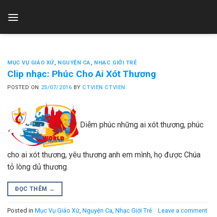
Skip
to
content
MỤC VỤ GIÁO XỨ
,
NGUYỆN CA
,
NHẠC GIỚI TRẺ
Clip nhạc: Phúc Cho Ai Xót Thương
POSTED ON
25/07/2016
BY
CTVIEN CTVIEN
Diễm phúc những ai xót thương, phúc
cho ai xót thương, yêu thương anh em mình, họ được Chúa
tỏ lòng dủ thương.
ĐỌC THÊM
→
Posted in
Mục Vụ Giáo Xứ
,
Nguyện Ca
,
Nhạc Giới Trẻ
Leave a comment