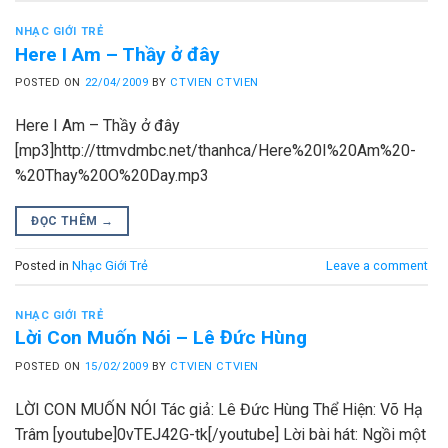
NHẠC GIỚI TRẺ
Here I Am – Thầy ở đây
POSTED ON
22/04/2009
BY
CTVIEN CTVIEN
Here I Am – Thầy ở đây
[mp3]http://ttmvdmbc.net/thanhca/Here%20I%20Am%20-
%20Thay%20O%20Day.mp3
ĐỌC THÊM
→
Posted in
Nhạc Giới Trẻ
Leave a comment
NHẠC GIỚI TRẺ
Lời Con Muốn Nói – Lê Đức Hùng
POSTED ON
15/02/2009
BY
CTVIEN CTVIEN
LỜI CON MUỐN NÓI Tác giả: Lê Đức Hùng Thể Hiện: Võ Hạ
Trâm [youtube]0vTEJ42G-tk[/youtube] Lời bài hát: Ngồi một