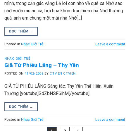
mình, trong căn gác vắng Lẻ loi con nhớ về quê xa Nhớ sao
nhớ vườn rau ao cá, bụi hoa khóm trúc hiên nhà Nhớ thương
quá, anh em chung một mái nhà Nhớ[…]
ĐỌC THÊM
→
Posted in
Nhạc Giới Trẻ
Leave a comment
NHẠC GIỚI TRẺ
Giã Từ Phiêu Lãng – Thy Yên
POSTED ON
11/02/2009
BY
CTVIEN CTVIEN
GIÃ TỪ PHIÊU LÃNG Sáng tác: Thy Yên Thể Hiện: Xuân
Trường [youtube]SdZbNSF6ihM[/youtube]
ĐỌC THÊM
→
Posted in
Nhạc Giới Trẻ
Leave a comment