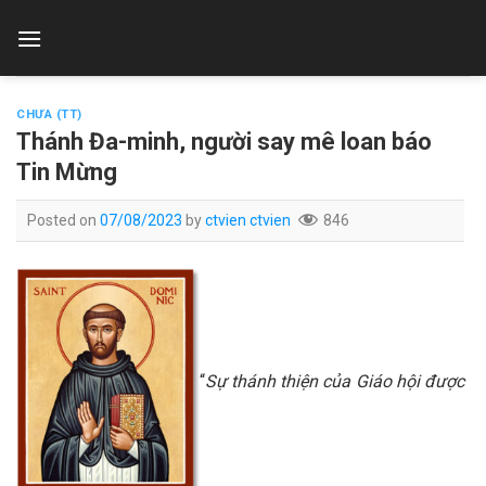
Skip
to
content
CHƯA (TT)
Thánh Đa-minh, người say mê loan báo
Tin Mừng
Posted on
07/08/2023
by
ctvien ctvien
846
“
Sự thánh thiện của Giáo hội được