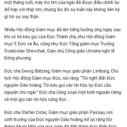
một tháng rưỡi, máy trợ tim của ngài đã được điều chỉnh lại
để hợp với nhịp tim, nhưng lúc đó sự kiện này không liên hệ
gì tới sự suy thận.
Nhiều Hội đồng Giám mục đã lên tiếng hưởng ứng ngay sau
khi có lời kêu gọi của Đức Thánh cha, như Hội đồng Giám
mục Ý, Đức và Áo, cũng như Đức Tổng giám mục Trưởng
Sviatoslav Shevchuk, Giáo chủ Công giáo Ucraina nghi lễ
Đông phương.
Đức cha Georg Bätzing, Giám mục giáo phận Limburg, Chủ
tịch Hội đồng Giám mục Đức, nói rằng: “Tôi nghĩ đến Đức
nguyên Giáo hoàng. Tôi kêu gọi các tín hữu tại Đức cầu
nguyện cho ngài.” Đức cha cũng soạn một kinh nguyện riêng
và mời gọi các tín hữu cùng đọc.
Đức cha Stefan Oster, Giám mục giáo phận Passau, nơi
sinh trưởng của Đức nguyên Giáo hoàng, kể lại rằng hồi
tháng Mười Một vừa qua, ngài đã đến thăm Đức Biển Đức