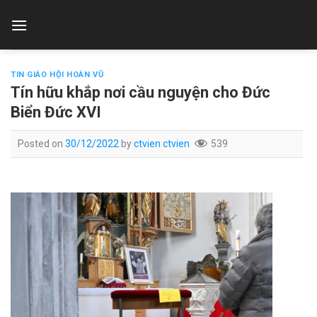
Skip
to
content
TIN GIÁO HỘI HOÀN VŨ
Tín hữu khắp nơi cầu nguyện cho Đức
Biển Đức XVI
Posted on
30/12/2022
by
ctvien ctvien
539