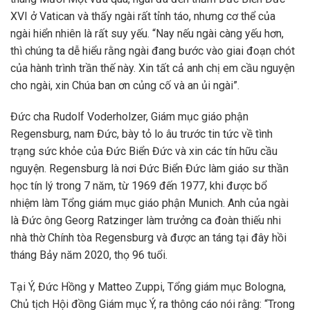
XVI ở Vatican và thấy ngài rất tỉnh táo, nhưng cơ thể của
ngài hiển nhiên là rất suy yếu. “Nay nếu ngài càng yếu hơn,
thì chúng ta dễ hiểu rằng ngài đang bước vào giai đoạn chót
của hành trình trần thế này. Xin tất cả anh chị em cầu nguyện
cho ngài, xin Chúa ban ơn củng cố và an ủi ngài”.
Đức cha Rudolf Voderholzer, Giám mục giáo phận
Regensburg, nam Đức, bày tỏ lo âu trước tin tức về tình
trạng sức khỏe của Đức Biển Đức và xin các tín hữu cầu
nguyện. Regensburg là nơi Đức Biển Đức làm giáo sư thần
học tín lý trong 7 năm, từ 1969 đến 1977, khi được bổ
nhiệm làm Tổng giám mục giáo phận Munich. Anh của ngài
là Đức ông Georg Ratzinger làm trưởng ca đoàn thiếu nhi
nhà thờ Chính tòa Regensburg và được an táng tại đây hồi
tháng Bảy năm 2020, thọ 96 tuổi.
Tại Ý, Đức Hồng y Matteo Zuppi, Tổng giám mục Bologna,
Chủ tịch Hội đồng Giám mục Ý, ra thông cáo nói rằng: “Trong