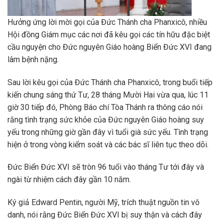
Hưởng ứng lời mời gọi của Đức Thánh cha Phanxicô, nhiều
Hội đồng Giám mục các nơi đã kêu gọi các tín hữu đặc biệt
cầu nguyện cho Đức nguyên Giáo hoàng Biển Đức XVI đang
lâm bệnh nặng.
Sau lời kêu gọi của Đức Thánh cha Phanxicô, trong buổi tiếp
kiến chung sáng thứ Tư, 28 tháng Mười Hai vừa qua, lúc 11
giờ 30 tiếp đó, Phòng Báo chí Tòa Thánh ra thông cáo nói
rằng tình trạng sức khỏe của Đức nguyên Giáo hoàng suy
yếu trong những giờ gần đây vì tuổi già sức yếu. Tình trạng
hiện ở trong vòng kiểm soát và các bác sĩ liên tục theo dõi.
Đức Biển Đức XVI sẽ tròn 96 tuổi vào tháng Tư tới đây và
ngài từ nhiệm cách đây gần 10 năm.
Ký giả Edward Pentin, người Mỹ, trích thuật nguồn tin vô
danh, nói rằng Đức Biển Đức XVI bị suy thận và cách đây