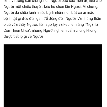
làm. Vì đông dân chúng, nên Người bảo các môn đệ liệu cho
Người một chiếc thuyền, kẻo họ chen lấn Người. Vì chưng,
Người đã chữa lành nhiều bệnh nhân, nên bất cứ ai mắc
bệnh tật gì đều đến gần để động đến Người. Và những thần
ô uế vừa thấy Người, liền sụp lạy và kêu lên rằng: “Ngài là
Con Thiên Chúa”, nhưng Người nghiêm cấm chúng không
được tiết lộ gì về Người.