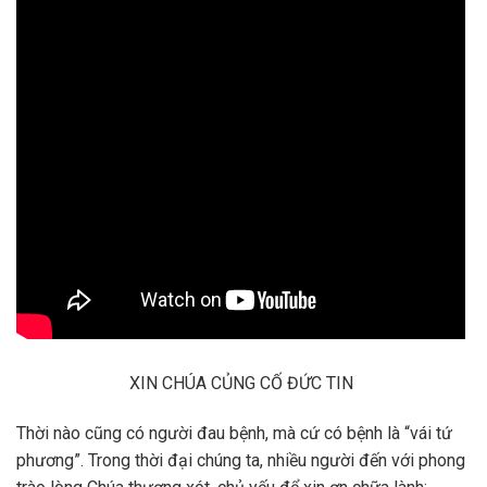
XIN CHÚA CỦNG CỐ ĐỨC TIN
Thời nào cũng có người đau bệnh, mà cứ có bệnh là “vái tứ
phương”. Trong thời đại chúng ta, nhiều người đến với phong