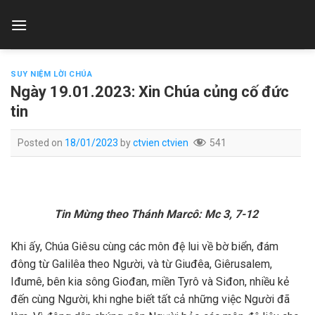
Skip
to
content
SUY NIỆM LỜI CHÚA
Ngày 19.01.2023: Xin Chúa củng cố đức
tin
Posted on
18/01/2023
by
ctvien ctvien
541
Tin Mừng theo Thánh Marcô: Mc 3, 7-12
Khi ấy, Chúa Giêsu cùng các môn đệ lui về bờ biển, đám
đông từ Galilêa theo Người, và từ Giuđêa, Giêrusalem,
Iđumê, bên kia sông Giođan, miền Tyrô và Siđon, nhiều kẻ
đến cùng Người, khi nghe biết tất cả những việc Người đã