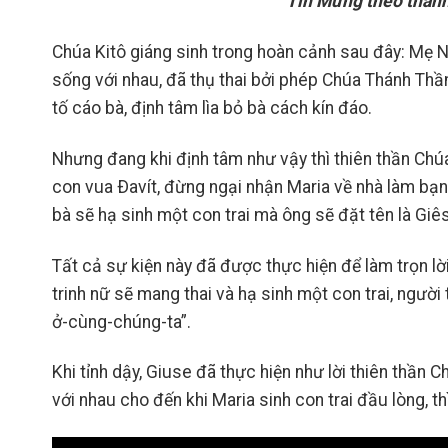
Tin Mừng theo thánh
Chúa Kitô giáng sinh trong hoàn cảnh sau đây: Mẹ Ng
sống với nhau, đã thụ thai bởi phép Chúa Thánh Thầ
tố cáo bà, định tâm lìa bỏ bà cách kín đáo.
Nhưng đang khi định tâm như vậy thì thiên thần Chú
con vua Ðavít, đừng ngại nhận Maria về nhà làm bạn
bà sẽ hạ sinh một con trai mà ông sẽ đặt tên là Giês
Tất cả sự kiện này đã được thực hiện để làm trọn lờ
trinh nữ sẽ mang thai và hạ sinh một con trai, người
ở-cùng-chúng-ta”.
Khi tỉnh dậy, Giuse đã thực hiện như lời thiên thần 
với nhau cho đến khi Maria sinh con trai đầu lòng, th