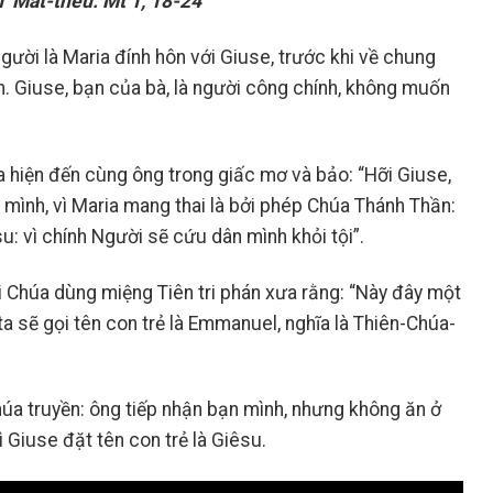
 Mát-thêu: Mt 1, 18-24
ười là Maria đính hôn với Giuse, trước khi về chung
n. Giuse, bạn của bà, là người công chính, không muốn
a hiện đến cùng ông trong giấc mơ và bảo: “Hỡi Giuse,
 mình, vì Maria mang thai là bởi phép Chúa Thánh Thần:
u: vì chính Người sẽ cứu dân mình khỏi tội”.
i Chúa dùng miệng Tiên tri phán xưa rằng: “Này đây một
 ta sẽ gọi tên con trẻ là Emmanuel, nghĩa là Thiên-Chúa-
Chúa truyền: ông tiếp nhận bạn mình, nhưng không ăn ở
ì Giuse đặt tên con trẻ là Giêsu.