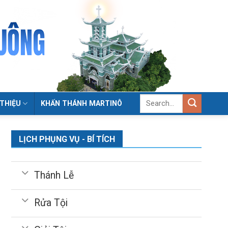
 THIỆU
KHẤN THÁNH MARTINÔ
LỊCH PHỤNG VỤ - BÍ TÍCH
Thánh Lễ
Rửa Tội