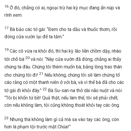
16
Ở đó, chẳng có ai, ngoại trừ hai kỳ mục đang ẩn núp và
rình xem.
17
Bà bảo các tớ gái: “Đem cho ta dầu và thuốc thơm, rồi
đóng cửa vườn lại để ta tắm.”
19
Các cô vừa ra khỏi đó, thì hai kỳ lão liền chồm dậy, nhào
20
tới chỗ bà
và nói: “Này cửa vườn đã đóng; chẳng ai thấy
chúng ta đâu. Chúng tôi thèm muốn bà, bằng lòng trao thân
21
cho chúng tôi đi!
Nếu không, chúng tôi sẽ làm chứng tố
cáo rằng có một thanh niên ở với bà, và vì thế bà đã cho các
22
tớ gái đi khỏi đây.”
Bà Su-san-na thở dài não nuột và nói:
“Tôi bị khốn tứ bề! Quả thật, nếu làm thế, tôi sẽ phải chết;
còn nếu không làm, tôi cũng không thoát khỏi tay các ông.
23
Nhưng thà không làm gì cả mà sa vào tay các ông, còn
hơn là phạm tội trước mặt Chúa!”