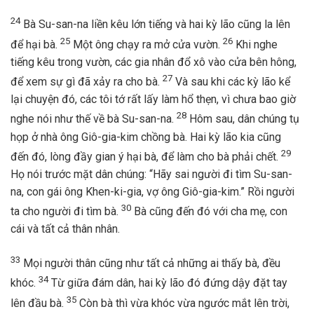
24
Bà Su-san-na liền kêu lớn tiếng và hai kỳ lão cũng la lên
25
26
để hại bà.
Một ông chạy ra mở cửa vườn.
Khi nghe
tiếng kêu trong vườn, các gia nhân đổ xô vào cửa bên hông,
27
để xem sự gì đã xảy ra cho bà.
Và sau khi các kỳ lão kể
lại chuyện đó, các tôi tớ rất lấy làm hổ thẹn, vì chưa bao giờ
28
nghe nói như thế về bà Su-san-na.
Hôm sau, dân chúng tụ
họp ở nhà ông Giô-gia-kim chồng bà. Hai kỳ lão kia cũng
29
đến đó, lòng đầy gian ý hại bà, để làm cho bà phải chết.
Họ nói trước mặt dân chúng: “Hãy sai người đi tìm Su-san-
na, con gái ông Khen-ki-gia, vợ ông Giô-gia-kim.” Rồi người
30
ta cho người đi tìm bà.
Bà cũng đến đó với cha mẹ, con
cái và tất cả thân nhân.
33
Mọi người thân cũng như tất cả những ai thấy bà, đều
34
khóc.
Từ giữa đám dân, hai kỳ lão đó đứng dậy đặt tay
35
lên đầu bà.
Còn bà thì vừa khóc vừa ngước mắt lên trời,