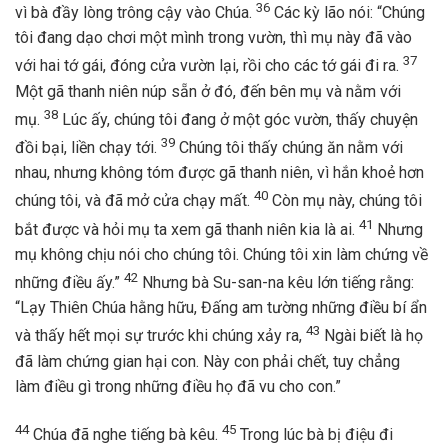
36
vì bà đầy lòng trông cậy vào Chúa.
Các kỳ lão nói: “Chúng
tôi đang dạo chơi một mình trong vườn, thì mụ này đã vào
37
với hai tớ gái, đóng cửa vườn lại, rồi cho các tớ gái đi ra.
Một gã thanh niên núp sẵn ở đó, đến bên mụ và nằm với
38
mụ.
Lúc ấy, chúng tôi đang ở một góc vườn, thấy chuyện
39
đồi bại, liền chạy tới.
Chúng tôi thấy chúng ăn nằm với
nhau, nhưng không tóm được gã thanh niên, vì hắn khoẻ hơn
40
chúng tôi, và đã mở cửa chạy mất.
Còn mụ này, chúng tôi
41
bắt được và hỏi mụ ta xem gã thanh niên kia là ai.
Nhưng
mụ không chịu nói cho chúng tôi. Chúng tôi xin làm chứng về
42
những điều ấy.”
Nhưng bà Su-san-na kêu lớn tiếng rằng:
“Lạy Thiên Chúa hằng hữu, Đấng am tường những điều bí ẩn
43
và thấy hết mọi sự trước khi chúng xảy ra,
Ngài biết là họ
đã làm chứng gian hại con. Này con phải chết, tuy chẳng
làm điều gì trong những điều họ đã vu cho con.”
44
45
Chúa đã nghe tiếng bà kêu.
Trong lúc bà bị điệu đi