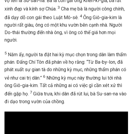
vợ tên là Su-san-na. Bà là con gái ông Khen-ki-gia; bà rất
3
xinh đẹp và kính sợ Chúa.
Cha mẹ bà là người công chính,
4
đã dạy dỗ con gái theo Luật Mô-sê.
Ông Giô-gia-kim là
người rất giàu, ông có một khu vườn bên cạnh nhà. Người
Do-thái thường đến nhà ông, vì ông có thế giá hơn mọi
người.
5
Năm ấy, người ta đặt hai kỳ mục chọn trong dân làm thẩm
phán. Đấng Chí Tôn đã phán về họ rằng: “Từ Ba-by-lon, đã
phát xuất sự gian tà do những kỳ mục, những thẩm phán có
6
vẻ như cai trị dân.”
Những kỳ mục này thường lui tới nhà
ông Giô-gia-kim. Tất cả những ai có việc gì cần xét xử thì
7
đến gặp họ.
Giữa trưa, khi dân đã rút lui, bà Su-san-na vào
đi dạo trong vườn của chồng.