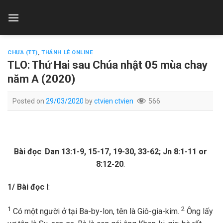
Skip
to
content
CHƯA (TT)
,
THÁNH LỄ ONLINE
TLO: Thứ Hai sau Chúa nhật 05 mùa chay
năm A (2020)
Posted on
29/03/2020
by
ctvien ctvien
566
Bài đọc
:
Dan 13:1-9, 15-17, 19-30, 33-62; Jn 8:1-11 or
8:12-20
.
1/ Bài đọc I
:
1
2
Có một người ở tại Ba-by-lon, tên là Giô-gia-kim.
Ông lấy