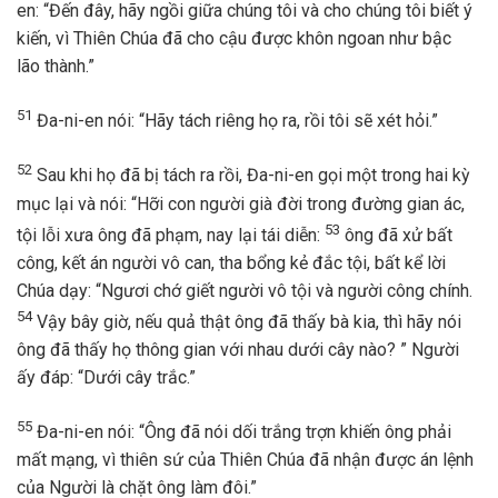
en: “Đến đây, hãy ngồi giữa chúng tôi và cho chúng tôi biết ý
kiến, vì Thiên Chúa đã cho cậu được khôn ngoan như bậc
lão thành.”
51
Đa-ni-en nói: “Hãy tách riêng họ ra, rồi tôi sẽ xét hỏi.”
52
Sau khi họ đã bị tách ra rồi, Đa-ni-en gọi một trong hai kỳ
mục lại và nói: “Hỡi con người già đời trong đường gian ác,
53
tội lỗi xưa ông đã phạm, nay lại tái diễn:
ông đã xử bất
công, kết án người vô can, tha bổng kẻ đắc tội, bất kể lời
Chúa dạy: “Ngươi chớ giết người vô tội và người công chính.
54
Vậy bây giờ, nếu quả thật ông đã thấy bà kia, thì hãy nói
ông đã thấy họ thông gian với nhau dưới cây nào? ” Người
ấy đáp: “Dưới cây trắc.”
55
Đa-ni-en nói: “Ông đã nói dối trắng trợn khiến ông phải
mất mạng, vì thiên sứ của Thiên Chúa đã nhận được án lệnh
của Người là chặt ông làm đôi.”