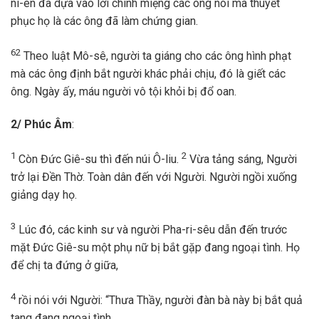
ni-en đã dựa vào lời chính miệng các ông nói mà thuyết
phục họ là các ông đã làm chứng gian.
62
Theo luật Mô-sê, người ta giáng cho các ông hình phạt
mà các ông định bắt người khác phải chịu, đó là giết các
ông. Ngày ấy, máu người vô tội khỏi bị đổ oan.
2/ Phúc Âm
:
1
2
Còn Đức Giê-su thì đến núi Ô-liu.
Vừa tảng sáng, Người
trở lại Đền Thờ. Toàn dân đến với Người. Người ngồi xuống
giảng dạy họ.
3
Lúc đó, các kinh sư và người Pha-ri-sêu dẫn đến trước
mặt Đức Giê-su một phụ nữ bị bắt gặp đang ngoại tình. Họ
để chị ta đứng ở giữa,
4
rồi nói với Người: “Thưa Thầy, người đàn bà này bị bắt quả
tang đang ngoại tình.