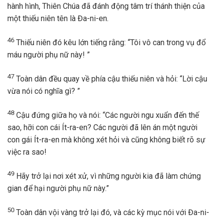
hành hình, Thiên Chúa đã đánh động tâm trí thánh thiện của
một thiếu niên tên là Đa-ni-en.
46
Thiếu niên đó kêu lớn tiếng rằng: “Tôi vô can trong vụ đổ
máu người phụ nữ này! ”
47
Toàn dân đều quay về phía cậu thiếu niên và hỏi: “Lời cậu
vừa nói có nghĩa gì? ”
48
Cậu đứng giữa họ và nói: “Các người ngu xuẩn đến thế
sao, hỡi con cái Ít-ra-en? Các người đã lên án một người
con gái Ít-ra-en mà không xét hỏi và cũng không biết rõ sự
việc ra sao!
49
Hãy trở lại nơi xét xử, vì những người kia đã làm chứng
gian để hại người phụ nữ này.”
50
Toàn dân vội vàng trở lại đó, và các kỳ mục nói với Đa-ni-