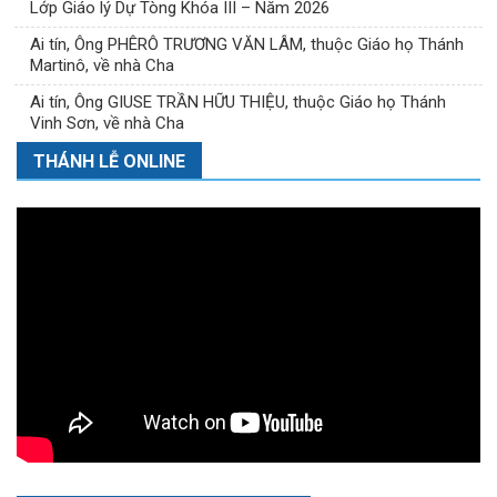
Lớp Giáo lý Dự Tòng Khóa III – Năm 2026
Ai tín, Ông PHÊRÔ TRƯƠNG VĂN LÂM, thuộc Giáo họ Thánh
Martinô, về nhà Cha
Ai tín, Ông GIUSE TRẦN HỮU THIỆU, thuộc Giáo họ Thánh
Vinh Sơn, về nhà Cha
THÁNH LỄ ONLINE