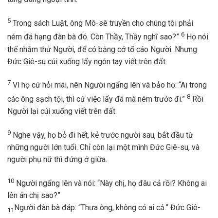
5
Trong sách Luật, ông Mô-sê truyền cho chúng tôi phải
6
ném đá hạng đàn bà đó. Còn Thầy, Thầy nghĩ sao?”
Họ nói
thế nhằm thử Người, để có bằng cớ tố cáo Người. Nhưng
Đức Giê-su cúi xuống lấy ngón tay viết trên đất.
7
Vì họ cứ hỏi mãi, nên Người ngẩng lên và bảo họ: “Ai trong
8
các ông sạch tội, thì cứ việc lấy đá mà ném trước đi.”
Rồi
Người lại cúi xuống viết trên đất.
9
Nghe vậy, họ bỏ đi hết, kẻ trước người sau, bắt đầu từ
những người lớn tuổi. Chỉ còn lại một mình Đức Giê-su, và
người phụ nữ thì đứng ở giữa.
10
Người ngẩng lên và nói: “Này chị, họ đâu cả rồi? Không ai
lên án chị sao?”
Người đàn bà đáp: “Thưa ông, không có ai cả.” Đức Giê-
11