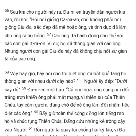
56
Sau khi cho người này ra, Đa-ni-en truyền dẫn người kia
vào, rồi nói: “Hỡi nòi giống Ca-na-an, chứ không phải nòi
giống Giu-đa, sắc đẹp đã mê hoặc ông, và tình dục đã làm
57
cho ông ra hư hỏng.
Các ông đã hành động như thế với
các con gái Ít-ra-en. Vì sợ, họ đã thông gian với các ông.
Nhưng người con gái Giu-đa này đã không chịu nổi sự gian
tà của các ông.
58
Vậy bây giờ, hãy nói cho tôi biết ông đã bắt quả tang họ
thông gian với nhau dưới cây nào? ” – Người ấy đáp: “Dưới
59
cây dẻ.”
Đa-ni-en mới bảo: “Cả ông nữa, ông cũng nói dối
trắng trợn khiến ông phải mất mạng, vì thiên sứ của Thiên
Chúa, tay cầm gươm, đang chờ để xẻ ông làm đôi nhằm tiêu
60
diệt các ông.”
Bấy giờ toàn thể cộng đồng lớn tiếng reo
hò và chúc tụng Thiên Chúa, Đấng cứu những kẻ trông cậy
61
vào Người.
Rồi người ta quay lại chống hai kỳ lão, vì Đa-