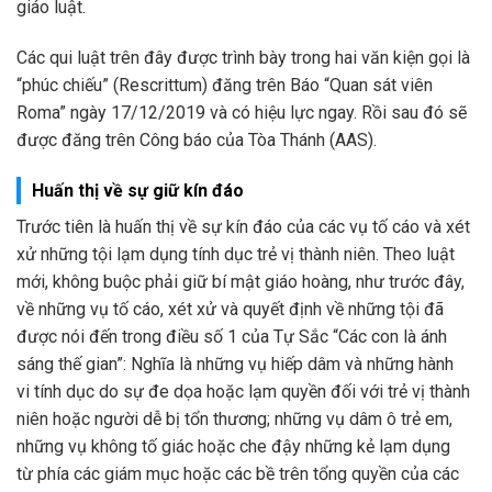
giáo luật.
Các qui luật trên đây được trình bày trong hai văn kiện gọi là
“phúc chiếu” (Rescrittum) đăng trên Báo “Quan sát viên
Roma” ngày 17/12/2019 và có hiệu lực ngay. Rồi sau đó sẽ
được đăng trên Công báo của Tòa Thánh (AAS).
Huấn thị về sự giữ kín đáo
Trước tiên là huấn thị về sự kín đáo của các vụ tố cáo và xét
xử những tội lạm dụng tính dục trẻ vị thành niên. Theo luật
mới, không buộc phải giữ bí mật giáo hoàng, như trước đây,
về những vụ tố cáo, xét xử và quyết định về những tội đã
được nói đến trong điều số 1 của Tự Sắc “Các con là ánh
sáng thế gian”: Nghĩa là những vụ hiếp dâm và những hành
vi tính dục do sự đe dọa hoặc lạm quyền đối với trẻ vị thành
niên hoặc người dễ bị tổn thương; những vụ dâm ô trẻ em,
những vụ không tố giác hoặc che đậy những kẻ lạm dụng
từ phía các giám mục hoặc các bề trên tổng quyền của các