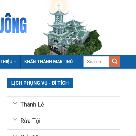
 THIỆU
KHẤN THÁNH MARTINÔ
LỊCH PHỤNG VỤ - BÍ TÍCH
Thánh Lễ
Rửa Tội