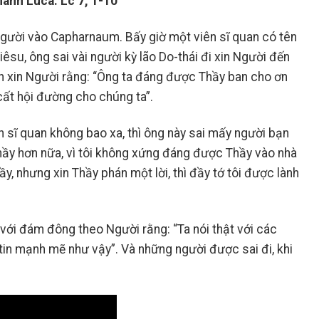
ánh Luca: Lc 7, 1-10
 Người vào Capharnaum. Bấy giờ một viên sĩ quan có tên
iêsu, ông sai vài người kỳ lão Do-thái đi xin Người đến
 xin Người rằng: “Ông ta đáng được Thầy ban cho ơn
 cất hội đường cho chúng ta”.
n sĩ quan không bao xa, thì ông này sai mấy người bạn
hầy hơn nữa, vì tôi không xứng đáng được Thầy vào nhà
ầy, nhưng xin Thầy phán một lời, thì đầy tớ tôi được lành
 với đám đông theo Người rằng: “Ta nói thật với các
 tin mạnh mẽ như vậy”. Và những người được sai đi, khi