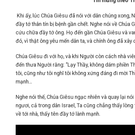
Tin mừng theo Th
Khi ấy, lúc Chúa Giêsu đã nói với dân chúng xong,
đầy tớ thân tín bị bệnh gần chết. Nghe nói về Chúa G
cứu chữa đầy tớ ông. Họ đến gần Chúa Giêsu và van
đó, vì thật ông yêu mến dân ta, và chính ông đã xây
Chúa Giêsu đi với họ, và khi Người còn cách nhà viê
đến thưa Người rằng: “Lạy Thầy, không dám phiền T
tôi, cũng như tôi nghĩ tôi không xứng đáng đi mời Th
mạnh…
Nghe nói thế, Chúa Giêsu ngạc nhiên và quay lại nói
ngươi, cả trong dân Israel, Ta cũng chẳng thấy lòng
về tới nhà, thấy tên đầy tớ lành mạnh.