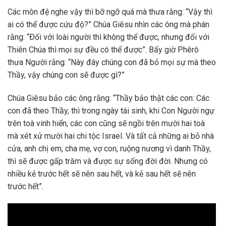
Các môn đệ nghe vậy thì bỡ ngỡ quá mà thưa rằng: “Vậy thì
ai có thể được cứu độ?” Chúa Giêsu nhìn các ông mà phán
rằng: “Ðối với loài người thì không thể được, nhưng đối với
Thiên Chúa thì mọi sự đều có thể được”. Bấy giờ Phêrô
thưa Người rằng: “Này đây chúng con đã bỏ mọi sự mà theo
Thầy, vậy chúng con sẽ được gì?”
Chúa Giêsu bảo các ông rằng: “Thầy bảo thật các con: Các
con đã theo Thầy, thì trong ngày tái sinh, khi Con Người ngự
trên toà vinh hiển, các con cũng sẽ ngồi trên mười hai toà
mà xét xử mười hai chi tộc Israel. Và tất cả những ai bỏ nhà
cửa, anh chị em, cha mẹ, vợ con, ruộng nương vì danh Thầy,
thì sẽ được gấp trăm và được sự sống đời đời. Nhưng có
nhiều kẻ trước hết sẽ nên sau hết, và kẻ sau hết sẽ nên
trước hết”.