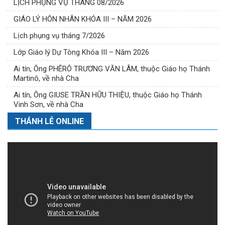
LỊCH PHỤNG VỤ THÁNG 08/2026
GIÁO LÝ HÔN NHÂN KHÓA III – NĂM 2026
Lịch phụng vụ tháng 7/2026
Lớp Giáo lý Dự Tòng Khóa III – Năm 2026
Ai tín, Ông PHÊRÔ TRƯƠNG VĂN LÂM, thuộc Giáo họ Thánh
Martinô, về nhà Cha
Ai tín, Ông GIUSE TRẦN HỮU THIỆU, thuộc Giáo họ Thánh
Vinh Sơn, về nhà Cha
THÁNH LỄ ONLINE