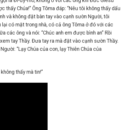
gọi là Ði-đy-mô, không ở với các ông khi Ðức Giêsu
ược thấy Chúa!” Ông Tôma đáp: “Nêu tôi không thấy dấu
đinh và không đặt bàn tay vào cạnh sườn Người, tôi
 lại có mặt trong nhà, có cả ông Tôma ở đó với các
ữa các ông và nói: “Chúc anh em được bình an” Rồi
 xem tay Thầy. Ðưa tay ra mà đặt vào cạnh sườn Thầy.
 Người: “Lạy Chúa của con, lạy Thiên Chúa của
 không thấy mà tin!”