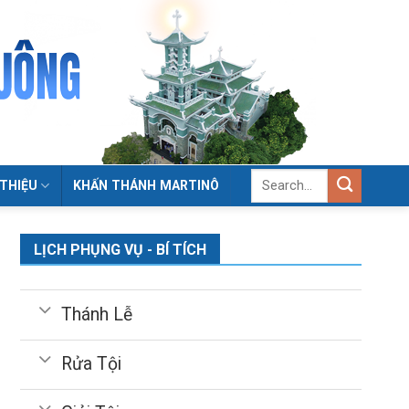
 THIỆU
KHẤN THÁNH MARTINÔ
LỊCH PHỤNG VỤ - BÍ TÍCH
Thánh Lễ
Rửa Tội