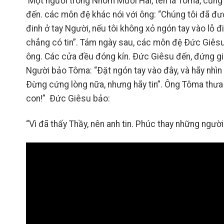
Một người trong Nhóm Mười Hai, tên là Tôma, cũng 
đến. các môn đệ khác nói với ông: “Chúng tôi đã đ
đinh ở tay Người, nếu tôi không xỏ ngón tay vào lỗ 
chẳng có tin”. Tám ngày sau, các môn đệ Ðức Giêsu
ông. Các cửa đều đóng kín. Ðức Giêsu đến, đứng gi
Người bảo Tôma: “Ðặt ngón tay vào đây, và hãy nhìn
Ðừng cứng lòng nữa, nhưng hãy tin”. Ông Tôma thưa
con!” Ðức Giêsu bảo:
“Vì đã thấy Thầy, nên anh tin. Phúc thay những người