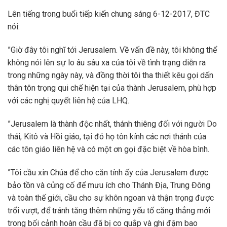
Lên tiếng trong buổi tiếp kiến chung sáng 6-12-2017, ĐTC
nói:
”Giờ đây tôi nghĩ tới Jerusalem. Về vấn đề này, tôi không thể
không nói lên sự lo âu sâu xa của tôi về tình trạng diễn ra
trong những ngày này, và đồng thời tôi tha thiết kêu gọi dấn
thân tôn trọng qui chế hiện tại của thành Jerusalem, phù hợp
với các nghị quyết liên hệ của LHQ.
”Jerusalem là thành độc nhất, thánh thiêng đối với người Do
thái, Kitô và Hồi giáo, tại đó họ tôn kính các nơi thánh của
các tôn giáo liên hệ và có một ơn gọi đặc biệt về hòa bình.
”Tôi cầu xin Chúa để cho căn tính ấy của Jerusalem được
bảo tồn và củng cố để mưu ích cho Thánh Địa, Trung Đông
và toàn thế giới, cầu cho sự khôn ngoan và thận trọng được
trổi vượt, để tránh tăng thêm những yếu tố căng thẳng mới
trong bối cảnh hoàn cầu đã bị co quắp và ghi đậm bao