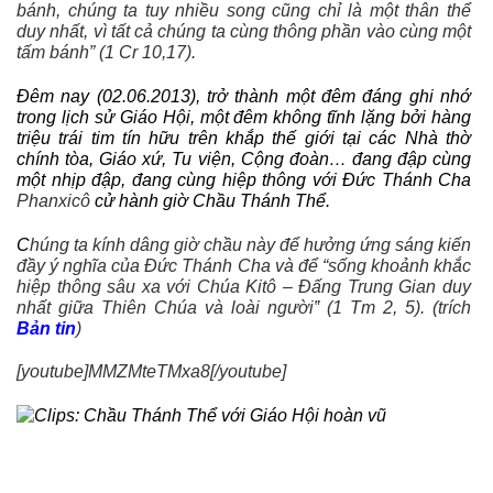
bánh, chúng ta tuy nhiều song cũng chỉ là một thân thể
duy nhất, vì tất cả chúng ta cùng thông phần vào cùng một
tấm bánh” (1 Cr 10,17).
Đêm nay (02.06.2013), trở thành một đêm đáng ghi nhớ
trong lịch sử Giáo Hội, một đêm không tĩnh lặng bởi hàng
triệu trái tim tín hữu trên khắp thế giới tại các Nhà thờ
chính tòa, Giáo xứ, Tu viện, Cộng đoàn… đang đập cùng
một nhịp đập, đang cùng hiệp thông với Đức Thánh Cha
Phanxicô
cử hành giờ Chầu Thánh Thể.
C
húng ta kính dâng giờ chầu này để hưởng ứng sáng kiến
đầy ý nghĩa của Đức Thánh Cha và để “sống khoảnh khắc
hiệp thông sâu xa với Chúa Kitô – Đấng Trung Gian duy
nhất giữa Thiên Chúa và loài người‟ (1 Tm 2, 5). (trích
Bản tin
)
[youtube]MMZMteTMxa8[/youtube]