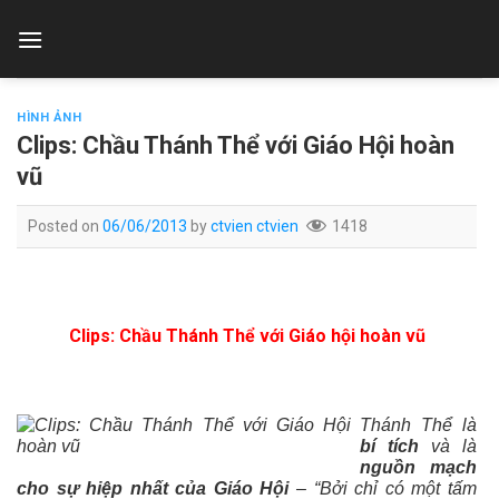
Skip
to
content
HÌNH ẢNH
Clips: Chầu Thánh Thể với Giáo Hội hoàn
vũ
Posted on
06/06/2013
by
ctvien ctvien
1418
Clips: Chầu Thánh Thể với Giáo hội hoàn vũ
Thánh Thể là
bí tích
và là
nguồn mạch
cho sự hiệp nhất của Giáo Hội
– “Bởi chỉ có một tấm