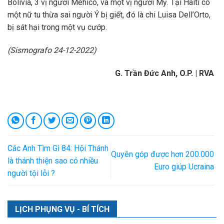
Bolivia, 3 vị người Mêhicô, và một vị người Mỹ. Tại Haiti có
một nữ tu thừa sai người Ý bị giết, đó là chi Luisa Dell’Orto,
bị sát hại trong một vụ cướp.
(Sismografo 24-12-2022)
G. Trần Đức Anh, O.P. | RVA
Các Anh Tìm Gì 84: Hội Thánh
Quyên góp được hơn 200.000
là thánh thiện sao có nhiều
Euro giúp Ucraina
người tội lỗi ?
LỊCH PHỤNG VỤ - BÍ TÍCH