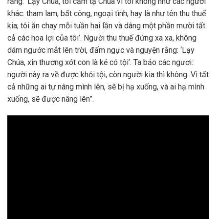
rằng: ‘Lạy Chúa, tôi cảm tạ Chúa vì tôi không như các người
khác: tham lam, bất công, ngoại tình, hay là như tên thu thuế
kia; tôi ăn chay mỗi tuần hai lần và dâng một phần mười tất
cả các hoa lợi của tôi’. Người thu thuế đứng xa xa, không
dám ngước mắt lên trời, đấm ngực và nguyện rằng: ‘Lạy
Chúa, xin thương xót con là kẻ có tội’. Ta bảo các ngươi:
người này ra về được khỏi tội, còn người kia thì không. Vì tất
cả những ai tự nâng mình lên, sẽ bị hạ xuống, và ai hạ mình
xuống, sẽ được nâng lên”.