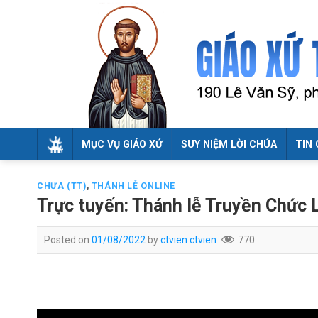
Skip
to
content
MỤC VỤ GIÁO XỨ
SUY NIỆM LỜI CHÚA
TIN 
CHƯA (TT)
,
THÁNH LỄ ONLINE
Trực tuyến: Thánh lễ Truyền Chức 
Posted on
01/08/2022
by
ctvien ctvien
770