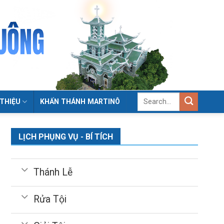
 THIỆU
KHẤN THÁNH MARTINÔ
LỊCH PHỤNG VỤ - BÍ TÍCH
Thánh Lễ
Rửa Tội