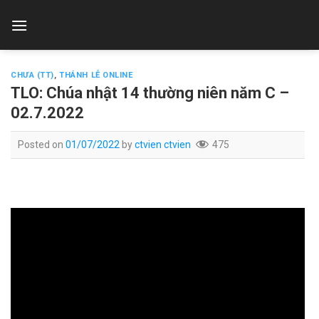
Skip
to
content
CHƯA (TT)
,
THÁNH LỄ ONLINE
TLO: Chúa nhật 14 thường niên năm C –
02.7.2022
Posted on
01/07/2022
by
ctvien ctvien
475