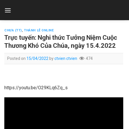
Skip
to
content
CHƯA (TT)
,
THÁNH LỄ ONLINE
Trực tuyến: Nghi thức Tưởng Niệm Cuộc
Thương Khó Của Chúa, ngày 15.4.2022
Posted on
15/04/2022
by
ctvien ctvien
474
https://youtu.be/O29KLq6Zq_s