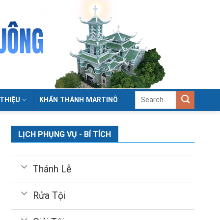
 THIỆU
KHẤN THÁNH MARTINÔ
LỊCH PHỤNG VỤ - BÍ TÍCH
Thánh Lễ
Rửa Tội