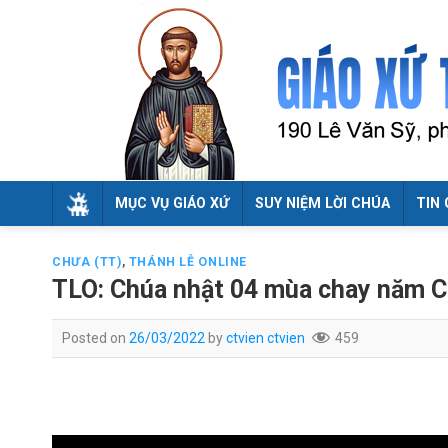
Skip
to
content
MỤC VỤ GIÁO XỨ
SUY NIỆM LỜI CHÚA
TIN 
CHƯA (TT)
,
THÁNH LỄ ONLINE
TLO: Chúa nhật 04 mùa chay năm C
Posted on
26/03/2022
by
ctvien ctvien
459