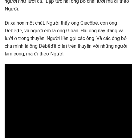
người như lưới cá.” Lập tức hai ông bỏ chài lưới mà đi theo
Người.
Ði xa hơn một chút, Người thấy ông Giacôbê, con ông
Dêbêđê, và người em là ông Gioan. Hai ông này đang vá
lưới ở trong thuyền. Người liền gọi các ông. Và các ông bỏ
cha mình là ông Dêbêđê ở lại trên thuyền với những người
làm công, mà đi theo Người.