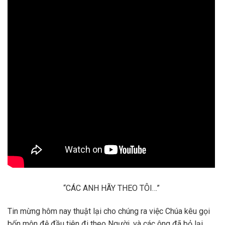
“CÁC ANH HÃY THEO TÔI…”
Tin mừng hôm nay thuật lại cho chúng ra việc Chúa kêu gọi
bốn môn đệ đầu tiên đi theo Người, và các ông đã bỏ lại