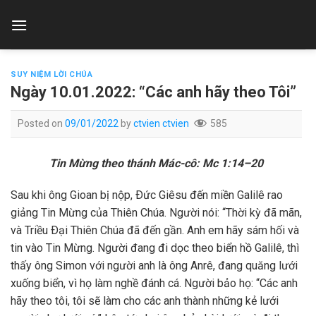
Skip
to
content
SUY NIỆM LỜI CHÚA
Ngày 10.01.2022: “Các anh hãy theo Tôi”
Posted on
09/01/2022
by
ctvien ctvien
585
Tin Mừng theo thánh Mác-cô: Mc 1:14–20
Sau khi ông Gioan bị nộp, Ðức Giêsu đến miền Galilê rao
giảng Tin Mừng của Thiên Chúa. Người nói: “Thời kỳ đã mãn,
và Triều Ðại Thiên Chúa đã đến gần. Anh em hãy sám hối và
tin vào Tin Mừng. Người đang đi dọc theo biển hồ Galilê, thì
thấy ông Simon với người anh là ông Anrê, đang quăng lưới
xuống biển, vì họ làm nghề đánh cá. Người bảo họ: “Các anh
hãy theo tôi, tôi sẽ làm cho các anh thành những kẻ lưới