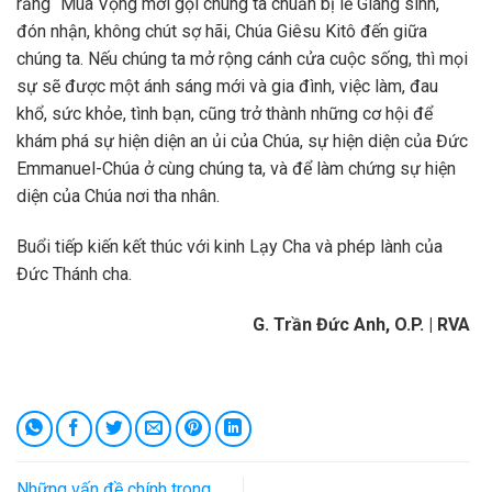
rằng “Mùa Vọng mời gọi chúng ta chuẩn bị lễ Giáng sinh,
đón nhận, không chút sợ hãi, Chúa Giêsu Kitô đến giữa
chúng ta. Nếu chúng ta mở rộng cánh cửa cuộc sống, thì mọi
sự sẽ được một ánh sáng mới và gia đình, việc làm, đau
khổ, sức khỏe, tình bạn, cũng trở thành những cơ hội để
khám phá sự hiện diện an ủi của Chúa, sự hiện diện của Đức
Emmanuel-Chúa ở cùng chúng ta, và để làm chứng sự hiện
diện của Chúa nơi tha nhân.
Buổi tiếp kiến kết thúc với kinh Lạy Cha và phép lành của
Đức Thánh cha.
G. Trần Đức Anh, O.P. | RVA
Những vấn đề chính trong