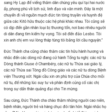
sang Hy Lạp để viếng thăm dân chúng yêu quí tại hai nước
ấy, phong phú về lịch sử, linh đạo và văn minh. Đây là một
chuyến đi về nguồn mạch đức tin tông truyền và huynh đệ
giữa các Kitô hữu thuộc các hệ phái khác nhau. Tôi cũng sẽ
có dịp đến gần nhân loại bị thương tổn, nơi bao nhiêu người
di dân đang tìm kiếm hy vọng. Tôi sẽ đến đảo Lesbo. Tôi
xin anh chị em vui lòng tháp tùng tôi bằng lời cầu nguyện.”
Đức Thánh cha cũng chào thăm các tín hữu hành hương và
nhắc đến các dòng nữ đang cử hành Tổng tu nghị: các nữ tu
Dòng thánh Giuse ở Chambéry, các nữ tu Thừa sai giáo lý,
các nữ Thừa sai Tông đồ Công giáo và các nữ tu dòng Bệnh
viện Thương xót. Ngài cầu xin ơn phù trợ của Chúa cho mỗi
nữ tu, để những lúc suy tư và phân định củng cố các chị
trong sự dấn thân quảng đại cho Tin mừng.
Sau cùng, Đức Thánh cha chào thăm những người cao niên,
bệnh nhân, người trẻ và hàng chục đôi tân hôn. Ngài nhắc họ