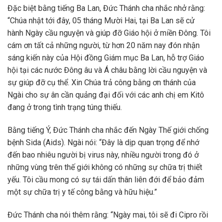
Đặc biệt bằng tiếng Ba Lan, Đức Thánh cha nhắc nhở rằng:
“Chúa nhật tới đây, 05 tháng Mười Hai, tại Ba Lan sẽ cử
hành Ngày cầu nguyện và giúp đỡ Giáo hội ở miền Đông. Tôi
cám ơn tất cả những người, từ hơn 20 năm nay đón nhận
sáng kiến này của Hội đồng Giám mục Ba Lan, hỗ trợ Giáo
hội tại các nước Đông âu và Á châu bằng lời cầu nguyện và
sự giúp đỡ cụ thể. Xin Chúa trả công bằng ơn thánh của
Ngài cho sự ân cần quảng đại đối với các anh chị em Kitô
đang ở trong tình trạng túng thiếu.
Bằng tiếng Ý, Đức Thánh cha nhắc đến Ngày Thế giới chống
bệnh Sida (Aids). Ngài nói: “Đây là dịp quan trọng để nhớ
đến bao nhiêu người bị virus này, nhiều người trong đó ở
những vùng trên thế giới không có những sự chữa trị thiết
yếu. Tôi cầu mong có sự tái dấn thân liên đới để bảo đảm
một sự chữa trị y tế công bằng và hữu hiệu.”
Đức Thánh cha nói thêm rằng: “Ngày mai, tôi sẽ đi Cipro rồi