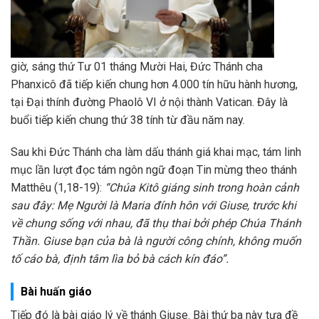
giờ, sáng thứ Tư 01 tháng Mười Hai, Đức Thánh cha
Phanxicô đã tiếp kiến chung hơn 4.000 tín hữu hành hương,
tại Đại thính đường Phaolô VI ở nội thành Vatican. Đây là
buổi tiếp kiến chung thứ 38 tính từ đầu năm nay.
Sau khi Đức Thánh cha làm dấu thánh giá khai mạc, tám linh
mục lần lượt đọc tám ngôn ngữ đoạn Tin mừng theo thánh
Matthêu (1,18-19):
“Chúa Kitô giáng sinh trong hoàn cảnh
sau đây: Mẹ Người là Maria đính hôn với Giuse, trước khi
về chung sống với nhau, đã thụ thai bởi phép Chúa Thánh
Thần. Giuse bạn của bà là người công chính, không muốn
tố cáo bà, định tâm lìa bỏ bà cách kín đáo”.
Bài huấn giáo
Tiếp đó là bài giáo lý về thánh Giuse. Bài thứ ba này tựa đề