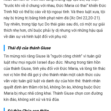
“trước khi về ở chung với nhau, Đức Maria có thai” khiến Đức
Trinh Nữ có thể bị cáo về tội ngoại tình. Và theo luật xưa, tội
này bị trừng trị bằng hình phạt ném đá (Xc Dnl 22,20-21).
Tuy nhiên, trong tập tục Do thái giáo sau đó, có một sự giải
thích nhẹ hơn, chỉ buộc phải ly dị nhưng với những hậu quả
về dân sự và hình luật đối với phụ nữ.
Thái độ của thánh Giuse
Tin mừng nói rằng Giuse là “người công chính” vì tuân giữ
luật như mọi người Israel đạo đức. Nhưng trong tâm hồn
của thánh Giuse, tình yêu đối với Đức Maria, và lòng tín thác
nơi vị hôn thê đã gợi ý cho thánh nhân một cách thức cứu
vãn việc tuân giữ luật và danh dự của hôn thê: thánh nhân
quyết định âm thầm rời bỏ, không ồn ào, không buộc Đức
Maria bị nhục nhã công khai. Thánh Giuse chọn con đường
kín đáo, không xét xử và trả đũa.
Sứ thần Chúa can thiệp