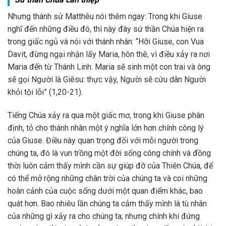
Nhưng thánh sử Matthêu nói thêm ngay: Trong khi Giuse
nghĩ đến những điều đó, thì này đây sứ thần Chúa hiện ra
trong giấc ngủ và nói với thánh nhân: “Hỡi Giuse, con Vua
Davit, đừng ngại nhận lấy Maria, hôn thê, vì điều xảy ra nơi
Maria đến từ Thánh Linh. Maria sẽ sinh một con trai và ông
sẽ gọi Người là Giêsu: thực vậy, Người sẽ cứu dân Người
khỏi tội lỗi” (1,20-21).
Tiếng Chúa xảy ra qua một giấc mơ, trong khi Giuse phân
định, tỏ cho thánh nhân một ý nghĩa lớn hơn chính công lý
của Giuse. Điều này quan trọng đối với mỗi người trong
chúng ta, đó là vun trồng một đời sống công chính và đồng
thời luôn cảm thấy mình cần sự giúp đỡ của Thiên Chúa, để
có thể mở rộng những chân trời của chúng ta và coi những
hoàn cảnh của cuộc sống dưới một quan điểm khác, bao
quát hơn. Bao nhiêu lần chúng ta cảm thấy mình là tù nhân
của những gì xảy ra cho chúng ta; nhưng chính khi đứng