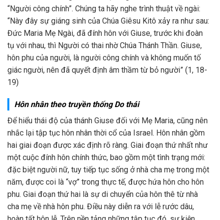
“Người công chính”. Chúng ta hãy nghe trình thuật về ngài:
“Này đây sự giáng sinh của Chúa Giêsu Kitô xảy ra như sau:
Đức Maria Mẹ Ngài, đã đính hôn với Giuse, trước khi đoàn
tụ với nhau, thì Người có thai nhờ Chúa Thánh Thần. Giuse,
hôn phu của người, là người công chính và không muốn tố
giác người, nên đã quyết định âm thầm từ bỏ người” (1, 18-
19)
Hôn nhân theo truyền thống Do thái
Để hiểu thái độ của thánh Giuse đối với Mẹ Maria, cũng nên
nhắc lại tập tục hôn nhân thời cổ của Israel. Hôn nhân gồm
hai giai đoạn được xác định rõ ràng. Giai đoạn thứ nhất như
một cuộc đính hôn chính thức, bao gồm một tình trạng mới:
đặc biệt người nữ, tuy tiếp tục sống ở nhà cha mẹ trong một
năm, được coi là “vợ” trong thực tế, được hứa hôn cho hôn
phu. Giai đoạn thứ hai là sự di chuyển của hôn thê từ nhà
cha mẹ về nhà hôn phu. Điều này diễn ra với lễ rước dâu,
hoàn tất hôn lễ. Trên nền tảng những tập tục đó, sự kiện