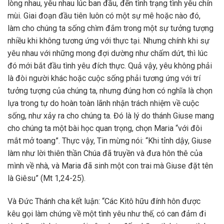
lòng nhau, yêu nhau lúc ban đầu, đến tình trạng tình yêu chín
mùi. Giai đoạn đầu tiên luôn có một sự mê hoặc nào đó,
làm cho chúng ta sống chìm đắm trong một sự tưởng tượng
nhiều khi không tương ứng với thực tại. Nhưng chính khi sự
yêu nhau với những mong đợi dường như chấm dứt, thì lúc
đó mới bắt đầu tình yêu đích thực. Quả vậy, yêu không phải
là đòi người khác hoặc cuộc sống phải tương ứng với trí
tưởng tượng của chúng ta, nhưng đúng hơn có nghĩa là chọn
lựa trong tự do hoàn toàn lãnh nhận trách nhiệm về cuộc
sống, như xảy ra cho chúng ta. Đó là lý do thánh Giuse mang
cho chúng ta một bài học quan trọng, chọn Maria “với đôi
mắt mở toang”. Thực vậy, Tin mừng nói: “Khi tỉnh dậy, Giuse
làm như lời thiên thần Chúa đã truyền và đưa hôn thê của
mình về nhà, và Maria đã sinh một con trai mà Giuse đặt tên
là Giêsu” (Mt 1,24-25).
Và Đức Thánh cha kết luận: “Các Kitô hữu đính hôn được
kêu gọi làm chứng về một tình yêu như thế, có can đảm đi