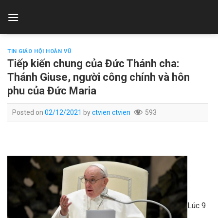
Skip
to
content
TIN GIÁO HỘI HOÀN VŨ
Tiếp kiến chung của Đức Thánh cha:
Thánh Giuse, người công chính và hôn
phu của Đức Maria
Posted on
02/12/2021
by
ctvien ctvien
593
Lúc 9