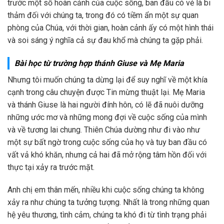
trước một số hoàn cảnh của cuộc sống, ban đầu có vẻ là bi
thảm đối với chúng ta, trong đó có tiềm ẩn một sự quan
phòng của Chúa, với thời gian, hoàn cảnh ấy có một hình thái
và soi sáng ý nghĩa cả sự đau khổ mà chúng ta gặp phải.
Bài học từ trường hợp thánh Giuse và Mẹ Maria
Nhưng tôi muốn chúng ta dừng lại để suy nghĩ về một khía
cạnh trong câu chuyện được Tin mừng thuật lại. Mẹ Maria
và thánh Giuse là hai người đính hôn, có lẽ đã nuôi dưỡng
những ước mơ và những mong đợi về cuộc sống của mình
và về tương lai chung. Thiên Chúa dường như đi vào như
một sự bất ngờ trong cuộc sống của họ và tuy ban đầu có
vất vả khó khăn, nhưng cả hai đã mở rộng tâm hồn đối với
thực tại xảy ra trước mặt.
Anh chị em thân mến, nhiều khi cuộc sống chúng ta không
xảy ra như chúng ta tưởng tượng. Nhất là trong những quan
hệ yêu thương, tình cảm, chúng ta khó đi từ tình trạng phải