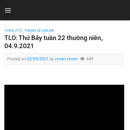
Skip
to
content
CHƯA (TT)
,
THÁNH LỄ ONLINE
TLO: Thứ Bảy tuần 22 thường niên,
04.9.2021
Posted on
03/09/2021
by
ctvien ctvien
649