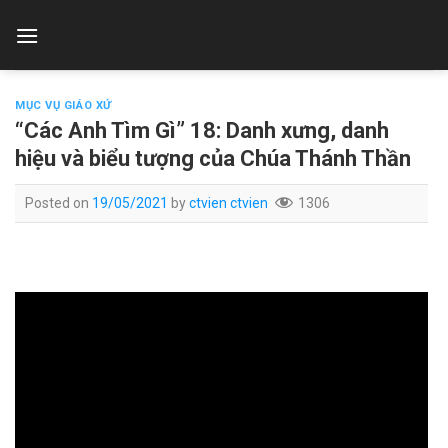
Skip
to
content
MỤC VỤ GIÁO XỨ
“Các Anh Tìm Gì” 18: Danh xưng, danh
hiệu và biểu tượng của Chúa Thánh Thần
Posted on
19/05/2021
by
ctvien ctvien
1306