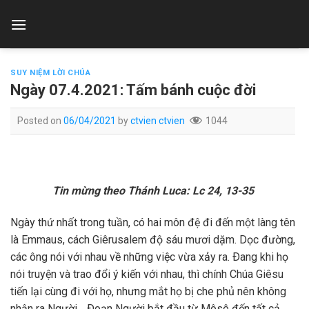
Skip
to
content
SUY NIỆM LỜI CHÚA
Ngày 07.4.2021: Tấm bánh cuộc đời
Posted on
06/04/2021
by
ctvien ctvien
1044
Tin mừng theo Thánh Luca: Lc 24, 13-35
Ngày thứ nhất trong tuần, có hai môn đệ đi đến một làng tên
là Emmaus, cách Giêrusalem độ sáu mươi dặm. Dọc đường,
các ông nói với nhau về những việc vừa xảy ra. Ðang khi họ
nói truyện và trao đổi ý kiến với nhau, thì chính Chúa Giêsu
tiến lại cùng đi với họ, nhưng mắt họ bị che phủ nên không
nhận ra Người… Ðoạn Người bắt đầu từ Môsê đến tất cả