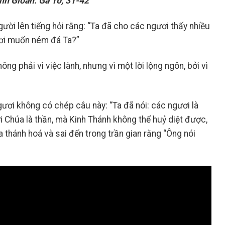
h Gioan: Ga 10, 31-42
ời lên tiếng hỏi rằng: “Ta đã cho các ngươi thấy nhiều
gươi muốn ném đá Ta?”
ng phải vì việc lành, nhưng vì một lời lộng ngôn, bởi vì
ươi không có chép câu này: “Ta đã nói: các ngươi là
i Chúa là thần, mà Kinh Thánh không thể huỷ diệt được,
 thánh hoá và sai đến trong trần gian rằng “Ông nói