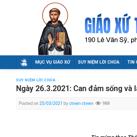
Skip
to
content
MỤC VỤ GIÁO XỨ
SUY NIỆM LỜI CHÚA
TIN 
SUY NIỆM LỜI CHÚA
Ngày 26.3.2021: Can đảm sống và 
Posted on
25/03/2021
by
ctvien ctvien
988