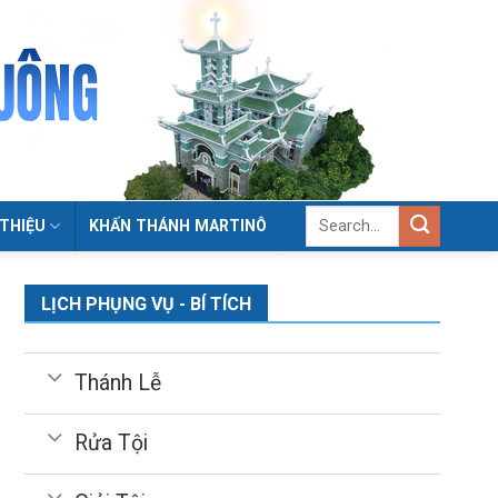
 THIỆU
KHẤN THÁNH MARTINÔ
LỊCH PHỤNG VỤ - BÍ TÍCH
Thánh Lễ
Rửa Tội