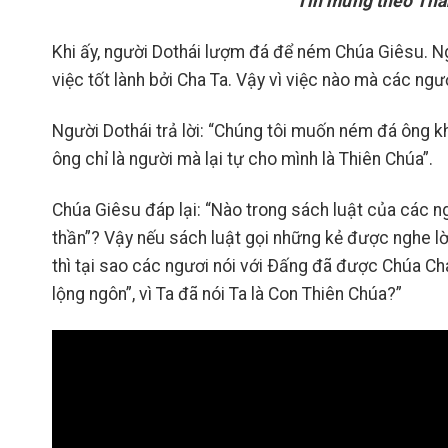
Tin mừng theo Thán
Khi ấy, người Dothái lượm đá để ném Chúa Giêsu. Ngư
việc tốt lành bởi Cha Ta. Vậy vì việc nào mà các n
Người Dothái trả lời: “Chúng tôi muốn ném đá ông khô
ông chỉ là người mà lại tự cho mình là Thiên Chúa”.
Chúa Giêsu đáp lại: “Nào trong sách luật của các ng
thần”? Vậy nếu sách luật gọi những kẻ được nghe lờ
thì tại sao các ngươi nói với Ðấng đã được Chúa Cha
lộng ngôn”, vì Ta đã nói Ta là Con Thiên Chúa?”