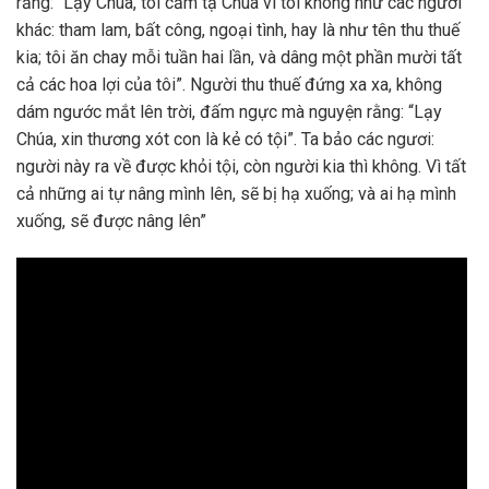
rằng: “Lạy Chúa, tôi cảm tạ Chúa vì tôi không như các người
khác: tham lam, bất công, ngoại tình, hay là như tên thu thuế
kia; tôi ăn chay mỗi tuần hai lần, và dâng một phần mười tất
cả các hoa lợi của tôi”. Người thu thuế đứng xa xa, không
dám ngước mắt lên trời, đấm ngực mà nguyện rằng: “Lạy
Chúa, xin thương xót con là kẻ có tội”. Ta bảo các ngươi:
người này ra về được khỏi tội, còn người kia thì không. Vì tất
cả những ai tự nâng mình lên, sẽ bị hạ xuống; và ai hạ mình
xuống, sẽ được nâng lên”