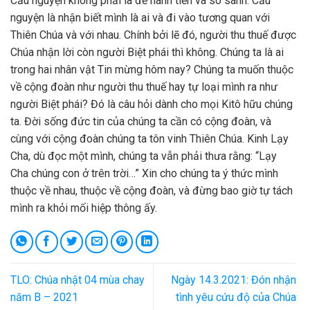
Cầu nguyện không phải là để hãnh tiến và so sánh. Cầu
nguyện là nhận biết mình là ai và đi vào tương quan với
Thiên Chúa và với nhau. Chính bởi lẽ đó, người thu thuế được
Chúa nhận lời còn người Biệt phái thì không. Chúng ta là ai
trong hai nhân vật Tin mừng hôm nay? Chúng ta muốn thuộc
về cộng đoàn như người thu thuế hay tự loại mình ra như
người Biệt phái? Đó là câu hỏi dành cho mọi Kitô hữu chúng
ta. Đời sống đức tin của chúng ta cần có cộng đoàn, và
cùng với cộng đoàn chúng ta tôn vinh Thiên Chúa. Kinh Lạy
Cha, dù đọc một mình, chúng ta vẫn phải thưa rằng: “Lạy
Cha chúng con ở trên trời…” Xin cho chúng ta ý thức mình
thuộc về nhau, thuộc về cộng đoàn, và đừng bao giờ tự tách
mình ra khỏi mối hiệp thông ấy.
TLO: Chúa nhật 04 mùa chay
Ngày 14.3.2021: Đón nhận
năm B – 2021
tình yêu cứu độ của Chúa