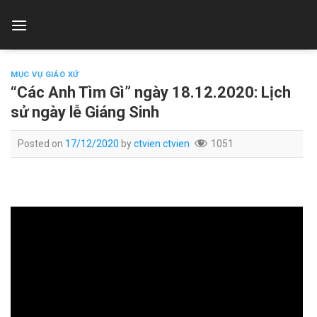
Skip
to
content
MỤC VỤ GIÁO XỨ
“Các Anh Tìm Gì” ngày 18.12.2020: Lịch
sử ngày lễ Giáng Sinh
Posted on
17/12/2020
by
ctvien ctvien
1051