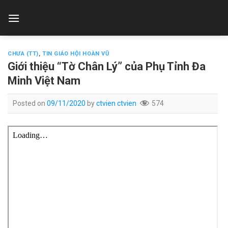
Skip
to
content
CHƯA (TT)
,
TIN GIÁO HỘI HOÀN VŨ
Giới thiệu “Tờ Chân Lý” của Phụ Tỉnh Đa
Minh Việt Nam
Posted on
09/11/2020
by
ctvien ctvien
574