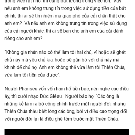
trong việc rất nhỏ, thì cũng bất lương trong việc lớn. Vậy
nếu anh em không trung tín trong việc sử dụng tiền của bất
chính, thì ai sẽ tín nhiệm mà giao phó của cải chân thật cho
anh em? Và nếu anh em không trung tín trong việc sử dụng
của cải người khác, thì ai sẽ ban cho anh em của cải dành
riêng cho anh em?
“Không gia nhân nào có thể làm tôi hai chủ, vì hoặc sẽ ghét
chủ này mà yêu chủ kia, hoặc sẽ gắn bó với chủ này mà
khinh dể chủ nọ. Anh em không thể vừa làm tôi Thiên Chúa,
vừa làm tôi tiền của được”.
Người Pharisêu vốn vốn ham hố tiền bạc, nên nghe các điều
ấy, thì cười nhạo Ðức Giêsu. Người bảo họ: “Các ông là
những kẻ làm ra bộ công chính trước mặt người đời, nhưng
Thiên Chúa thấu biết lòng các ông, bởi vì điều cao trọng đối
với người đời lại là điều ghê tởm trước mặt Thiên Chúa.