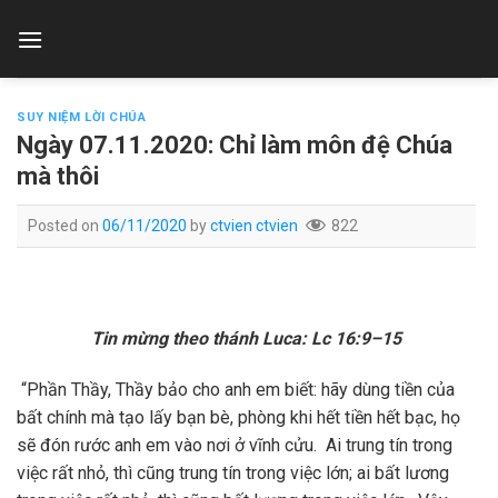
Skip
to
content
SUY NIỆM LỜI CHÚA
Ngày 07.11.2020: Chỉ làm môn đệ Chúa
mà thôi
Posted on
06/11/2020
by
ctvien ctvien
822
Tin mừng theo thánh Luca: L
c
16:9–15
“Phần Thầy, Thầy bảo cho anh em biết: hãy dùng tiền của
bất chính mà tạo lấy bạn bè, phòng khi hết tiền hết bạc, họ
sẽ đón rước anh em vào nơi ở vĩnh cửu. Ai trung tín trong
việc rất nhỏ, thì cũng trung tín trong việc lớn; ai bất lương