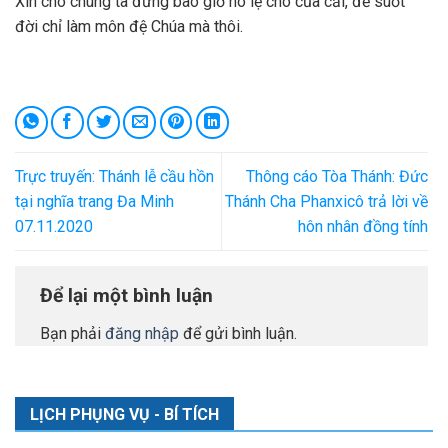
Xin cho chúng ta đừng bao giờ nô lệ cho của cải, để suốt
đời chỉ làm môn đệ Chúa mà thôi.
Trực truyến: Thánh lễ cầu hồn
Thông cáo Tòa Thánh: Đức
tại nghĩa trang Đa Minh
Thánh Cha Phanxicô trả lời về
07.11.2020
hôn nhân đồng tính
Để lại một bình luận
Bạn phải
đăng nhập
để gửi bình luận.
LỊCH PHỤNG VỤ - BÍ TÍCH