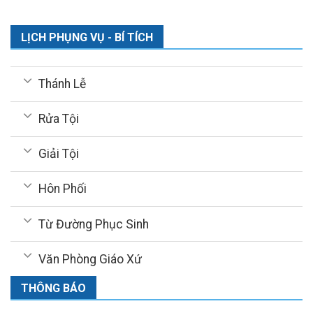
LỊCH PHỤNG VỤ - BÍ TÍCH
Thánh Lễ
Rửa Tội
Giải Tội
Hôn Phối
Từ Đường Phục Sinh
Văn Phòng Giáo Xứ
THÔNG BÁO