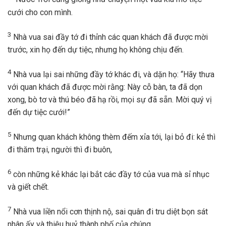
cưới cho con mình.
3
Nhà vua sai đầy tớ đi thỉnh các quan khách đã được mời
trước, xin họ đến dự tiệc, nhưng họ không chịu đến.
4
Nhà vua lại sai những đầy tớ khác đi, và dặn họ: “Hãy thưa
với quan khách đã được mời rằng: Này cỗ bàn, ta đã dọn
xong, bò tơ và thú béo đã hạ rồi, mọi sự đã sẵn. Mời quý vị
đến dự tiệc cưới!”
5
Nhưng quan khách không thèm đếm xỉa tới, lại bỏ đi: kẻ thì
đi thăm trại, người thì đi buôn,
6
còn những kẻ khác lại bắt các đầy tớ của vua mà sỉ nhục
và giết chết.
7
Nhà vua liền nổi cơn thịnh nộ, sai quân đi tru diệt bọn sát
nhân ấy và thiêu huỷ thành phố của chúng.