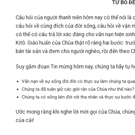
TỪ BỎ Đ
Câu hỏi của người thanh niên hôm nay có thể nói là 
câu hỏi về cùng đích của đời sống, câu hỏi về vận m
có thể có câu trả lời xác đáng cho vấn nạn hiện sin
Kitô. Giáo huấn của Chúa thật rõ ràng hai bước: trướ
bán tài sản và đem cho người nghèo, rồi đến theo C
Suy gẫm đoạn Tin mừng hôm nay, chúng ta hãy tự hỏ
Vấn nạn về sự sống đời đời có thực sự làm chúng ta qu
Chúng ta đã tuân giữ các giới răn của Chúa như thế nào?
Chúng ta có sống liên đới với tha nhân và thực sự bước 
Ước mong rằng khi nghe lời mời gọi của Chúa, chúng 
của cải!