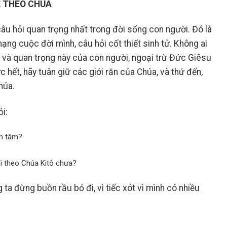
Ể THEO CHÚA
câu hỏi quan trọng nhất trong đời sống con người. Đó là
ạng cuộc đời mình, câu hỏi cốt thiết sinh tử. Không ai
h và quan trọng này của con người, ngoại trừ Đức Giêsu
c hết, hãy tuân giữ các giới răn của Chúa, và thứ đến,
húa.
i:
an tâm?
đi theo Chúa Kitô chưa?
ta đừng buồn rầu bỏ đi, vì tiếc xót vì mình có nhiều