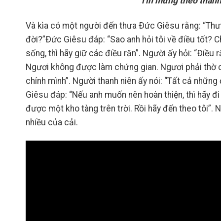
Tin mừng theo thánh
Và kìa có một người đến thưa Ðức Giêsu rằng: “Thưa
đời?”Ðức Giêsu đáp: “Sao anh hỏi tôi về điều tốt? 
sống, thì hãy giữ các điều răn”. Người ấy hỏi: “Ði
Ngươi không được làm chứng gian. Ngươi phải thờ c
chính mình”. Người thanh niên ấy nói: “Tất cả những đ
Giêsu đáp: “Nếu anh muốn nên hoàn thiện, thì hãy đ
được một kho tàng trên trời. Rồi hãy đến theo tôi”. N
nhiều của cải.