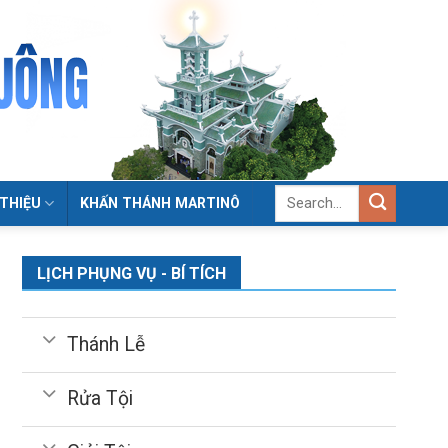
 THIỆU
KHẤN THÁNH MARTINÔ
LỊCH PHỤNG VỤ - BÍ TÍCH
Thánh Lễ
Rửa Tội