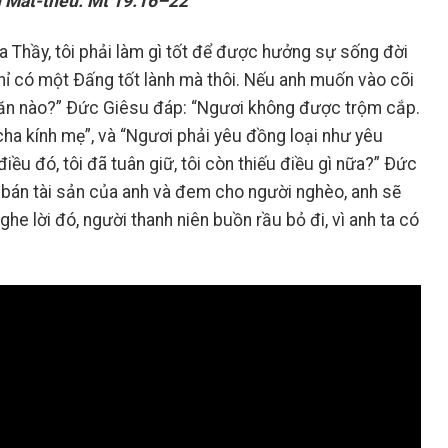
 Mát-thêu: Mt 19:16–22
 Thầy, tôi phải làm gì tốt để được hưởng sự sống đời
Chỉ có một Ðấng tốt lành mà thôi. Nếu anh muốn vào cõi
ều răn nào?” Ðức Giêsu đáp: “Ngươi không được trộm cắp.
ha kính mẹ”, và “Ngươi phải yêu đồng loại như yêu
iều đó, tôi đã tuân giữ, tôi còn thiếu điều gì nữa?” Ðức
i bán tài sản của anh và đem cho người nghèo, anh sẽ
ghe lời đó, người thanh niên buồn rầu bỏ đi, vì anh ta có