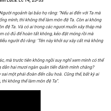
nh Luca: Lc 14, 25-33
 Người ngoảnh lại bảo họ rằng: “Nếu ai đến với Ta mà
ống mình, thì không thể làm môn đệ Ta. Còn ai không
ôn đệ Ta. Và có ai trong các ngươi muốn xây tháp mà
 xem có đủ để hoàn tất không, kẻo đặt móng rồi mà
diễu người đó rằng: ‘Tên này khởi sự xây cất mà không
ác, mà trước tiên không ngồi suy nghĩ xem mình có thể
 dẫn hai mươi ngàn quân tiến đánh mình chăng?
y sai một phái đoàn đến cầu hoà. Cũng thế, bất kỳ ai
, thì không thể làm môn đệ Ta”.