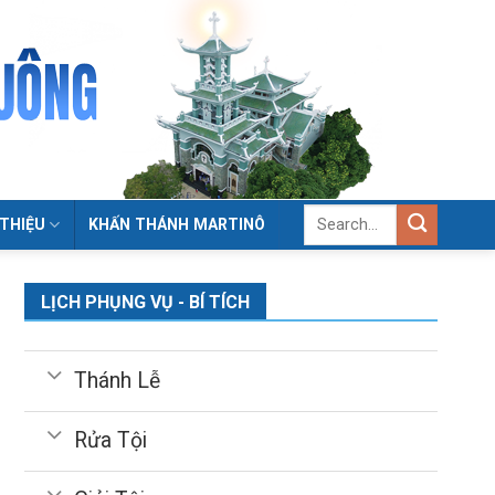
 THIỆU
KHẤN THÁNH MARTINÔ
LỊCH PHỤNG VỤ - BÍ TÍCH
Thánh Lễ
Rửa Tội