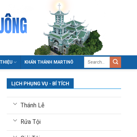
 THIỆU
KHẤN THÁNH MARTINÔ
LỊCH PHỤNG VỤ - BÍ TÍCH
Thánh Lễ
Rửa Tội