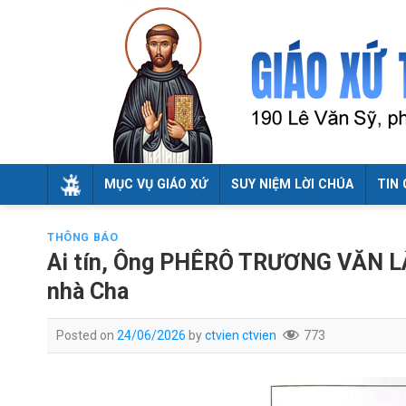
Skip
to
content
MỤC VỤ GIÁO XỨ
SUY NIỆM LỜI CHÚA
TIN 
THÔNG BÁO
Ai tín, Ông PHÊRÔ TRƯƠNG VĂN LÂ
nhà Cha
Posted on
24/06/2026
by
ctvien ctvien
773