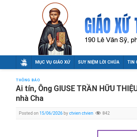
Skip
to
content
MỤC VỤ GIÁO XỨ
SUY NIỆM LỜI CHÚA
TIN 
THÔNG BÁO
Ai tín, Ông GIUSE TRẦN HỮU THIỆU,
nhà Cha
Posted on
15/06/2026
by
ctvien ctvien
842