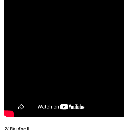
2/ Bài đọc II
: