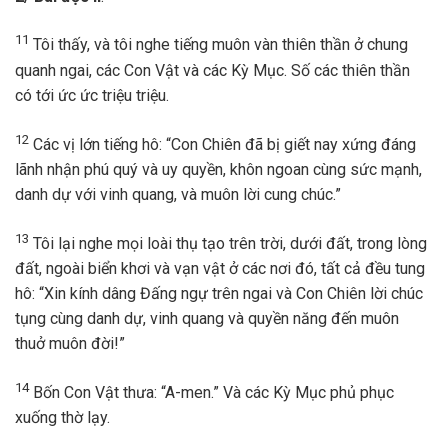
11
Tôi thấy, và tôi nghe tiếng muôn vàn thiên thần ở chung
quanh ngai, các Con Vật và các Kỳ Mục. Số các thiên thần
có tới ức ức triệu triệu.
12
Các vị lớn tiếng hô: “Con Chiên đã bị giết nay xứng đáng
lãnh nhận phú quý và uy quyền, khôn ngoan cùng sức mạnh,
danh dự với vinh quang, và muôn lời cung chúc.”
13
Tôi lại nghe mọi loài thụ tạo trên trời, dưới đất, trong lòng
đất, ngoài biển khơi và vạn vật ở các nơi đó, tất cả đều tung
hô: “Xin kính dâng Đấng ngự trên ngai và Con Chiên lời chúc
tụng cùng danh dự, vinh quang và quyền năng đến muôn
thuở muôn đời!”
14
Bốn Con Vật thưa: “A-men.” Và các Kỳ Mục phủ phục
xuống thờ lạy.