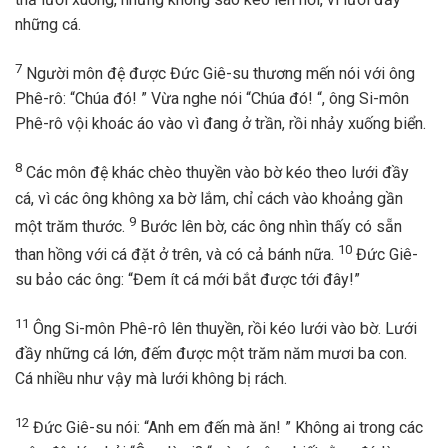
những cá.
7
Người môn đệ được Đức Giê-su thương mến nói với ông
Phê-rô: “Chúa đó! ” Vừa nghe nói “Chúa đó! “, ông Si-môn
Phê-rô vội khoác áo vào vì đang ở trần, rồi nhảy xuống biển.
8
Các môn đệ khác chèo thuyền vào bờ kéo theo lưới đầy
cá, vì các ông không xa bờ lắm, chỉ cách vào khoảng gần
9
một trăm thước.
Bước lên bờ, các ông nhìn thấy có sẵn
10
than hồng với cá đặt ở trên, và có cả bánh nữa.
Đức Giê-
su bảo các ông: “Đem ít cá mới bắt được tới đây!”
11
Ông Si-môn Phê-rô lên thuyền, rồi kéo lưới vào bờ. Lưới
đầy những cá lớn, đếm được một trăm năm mươi ba con.
Cá nhiều như vậy mà lưới không bị rách.
12
Đức Giê-su nói: “Anh em đến mà ăn! ” Không ai trong các