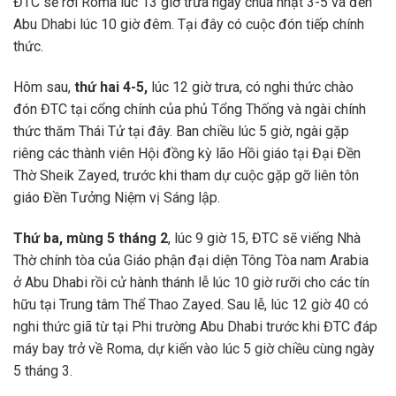
ĐTC sẽ rời Roma lúc 13 giờ trưa ngày chúa nhật 3-5 và đến
Abu Dhabi lúc 10 giờ đêm. Tại đây có cuộc đón tiếp chính
thức.
Hôm sau,
thứ hai 4-5,
lúc 12 giờ trưa, có nghi thức chào
đón ĐTC tại cổng chính của phủ Tổng Thống và ngài chính
thức thăm Thái Tử tại đây. Ban chiều lúc 5 giờ, ngài gặp
riêng các thành viên Hội đồng kỳ lão Hồi giáo tại Đại Đền
Thờ Sheik Zayed, trước khi tham dự cuộc gặp gỡ liên tôn
giáo Đền Tưởng Niệm vị Sáng lập.
Thứ ba, mùng 5 tháng 2
, lúc 9 giờ 15, ĐTC sẽ viếng Nhà
Thờ chính tòa của Giáo phận đại diện Tông Tòa nam Arabia
ở Abu Dhabi rồi cử hành thánh lễ lúc 10 giờ rưỡi cho các tín
hữu tại Trung tâm Thể Thao Zayed. Sau lễ, lúc 12 giờ 40 có
nghi thức giã từ tại Phi trường Abu Dhabi trước khi ĐTC đáp
máy bay trở về Roma, dự kiến vào lúc 5 giờ chiều cùng ngày
5 tháng 3.