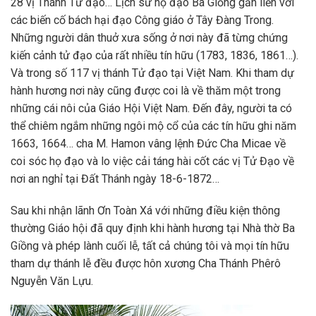
28 vị Thánh Tử đạo… Lịch sử họ đạo Ba Giồng gắn liền với
các biến cố bách hại đạo Công giáo ở Tây Đàng Trong.
Những người dân thuở xưa sống ở nơi này đã từng chứng
kiến cảnh tử đạo của rất nhiều tín hữu (1783, 1836, 1861…).
Và trong số 117 vị thánh Tử đạo tại Việt Nam. Khi tham dự
hành hương nơi này cũng được coi là về thăm một trong
những cái nôi của Giáo Hội Việt Nam. Đến đây, người ta có
thể chiêm ngắm những ngôi mộ cổ của các tín hữu ghi năm
1663, 1664… cha M. Hamon vâng lệnh Đức Cha Micae về
coi sóc họ đạo và lo việc cải táng hài cốt các vị Tử Đạo về
nơi an nghỉ tại Đất Thánh ngày 18-6-1872…
Sau khi nhận lãnh Ơn Toàn Xá với những điều kiện thông
thường Giáo hội đã quy định khi hành hương tại Nhà thờ Ba
Giồng và phép lành cuối lễ, tất cả chúng tôi và mọi tín hữu
tham dự thánh lễ đều được hôn xương Cha Thánh Phêrô
Nguyễn Văn Lựu.