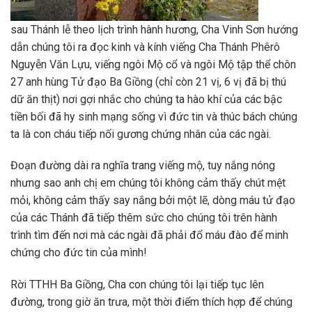
sau Thánh lễ theo lịch trình hành hương, Cha Vinh Sơn hướng
dẫn chúng tôi ra đọc kinh và kính viếng Cha Thánh Phêrô
Nguyễn Văn Lựu, viếng ngôi Mộ cổ và ngôi Mộ tập thể chôn
27 anh hùng Tử đạo Ba Giồng (chỉ còn 21 vị, 6 vị đã bị thú
dữ ăn thịt) nơi gợi nhắc cho chúng ta hào khí của các bậc
tiền bối đã hy sinh mạng sống vì đức tin và thúc bách chúng
ta là con cháu tiếp nối gương chứng nhân của các ngài.
Đoạn đường dài ra nghĩa trang viếng mộ, tuy nắng nóng
nhưng sao anh chị em chúng tôi không cảm thấy chút mệt
mỏi, không cảm thấy say nắng bởi một lẽ, dòng máu tử đạo
của các Thánh đã tiếp thêm sức cho chúng tôi trên hành
trình tìm đến nơi mà các ngài đã phải đổ máu đào để minh
chứng cho đức tin của mình!
Rời TTHH Ba Giồng, Cha con chúng tôi lại tiếp tục lên
đường, trong giờ ăn trưa, một thời điểm thích hợp để chúng