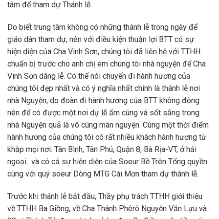
tâm để tham dự Thánh lễ.
Do biết trung tâm không có những thánh lễ trong ngày để
giáo dân tham dự, nên với điều kiện thuận lợi BTT có sự
hiện diện của Cha Vinh Sơn, chúng tôi đã liên hệ với TTHH
chuẩn bị trước cho anh chị em chúng tôi nhà nguyện để Cha
Vinh Sơn dâng lễ. Có thể nói chuyến đi hành hương của
chúng tôi đẹp nhất và có ý nghĩa nhất chính là thánh lễ nơi
nhà Nguyện, do đoàn đi hành hương của BTT không đông
nên để có được một nơi dự lễ ấm cúng và sốt sắng trong
nhà Nguyện quả là vô cùng mãn nguyện. Cùng một thời điểm
hành hương của chúng tôi có rất nhiều khách hành hương từ
khắp mọi nơi: Tân Bình, Tân Phú, Quận 8, Bà Rịa-VT, ở hải
ngoại.. và có cả sự hiện diện của Soeur Bề Trên Tổng quyền
cùng với quý soeur Dòng MTG Cái Mơn tham dự thánh lễ.
Trước khi thánh lễ bắt đầu, Thầy phụ trách TTHH giới thiệu
về TTHH Ba Giồng, về Cha Thánh Phêrô Nguyễn Văn Lựu và