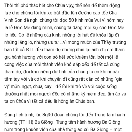
Thôi thì phó thác hết cho Chúa vậy, thế nên để thêm động
lực cho chúng tôi khi xe bắt đầu lên đường cao tốc Cha
Vinh Sơn đề nghị chúng tôi đọc 50 kinh mùa Vui vì hôm nay
là lễ Đức Mẹ dâng mình, chúng ta dâng mọi sự cho Đức Mẹ
lo liệu. Có lẽ những câu kinh, những lời hát đã khỏa lấp đi
những lắng lo, những ưu tư …vì mong muốn của Thầy trưởng
ban tất cả BTT đều tham dự nhưng nhìn lại anh chị em tham
gia hành hương với con số hết sức khiêm tốn, bởi một lẽ
công việc của mỗi thành viên khó sắp xếp để tất cả cùng
tham dự, đôi khi những dự tính của chúng ta có khi ngoài
tầm tay với và có khi chuyến đi cũng rất cần có những “gia
vị” mặn, ngọt, chua, cay… để rồi khi trở về với cuộc sống
thường nhật mọi người đều có những kỷ niệm đẹp, ấm áp và
tạ ơn Chúa vì tất cả đều là hồng ân Chúa ban.
Đúng lịch trình, lúc 8g30 đoàn chúng tôi đến Trung tâm hành
hương (TTHH) Ba Giồng. Trung tâm hành hương Ba Giồng
nằm trong khuôn viên của nhà thờ giáo xứ Ba Giồng – một