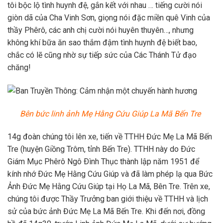
tôi bộc lộ tình huynh đệ, gắn kết với nhau … tiếng cười nói
giòn dã của Cha Vinh Sơn, giọng nói đặc miền quê Vinh của
thầy Phêrô, các anh chị cười nói huyên thuyên…, nhưng
không khí bữa ăn sao thắm đậm tình huynh đệ biết bao,
chắc có lẽ cũng nhờ sự tiếp sức của Các Thánh Tử đạo
chăng!
Bên bức linh ảnh Mẹ Hằng Cứu Giúp La Mã Bến Tre
14g đoàn chúng tôi lên xe, tiến về TTHH Đức Mẹ La Mã Bến
Tre (huyện Giồng Trôm, tỉnh Bến Tre). TTHH này do Ðức
Giám Mục Phêrô Ngô Ðình Thục thành lập năm 1951 để
kính nhớ Ðức Mẹ Hằng Cứu Giúp và đã làm phép lạ qua Bức
Ảnh Đức Mẹ Hằng Cứu Giúp tại Họ La Mã, Bên Tre. Trên xe,
chúng tôi được Thầy Trưởng ban giới thiệu về TTHH và lịch
sử của bức ảnh Đức Mẹ La Mã Bến Tre. Khi đến nơi, đồng