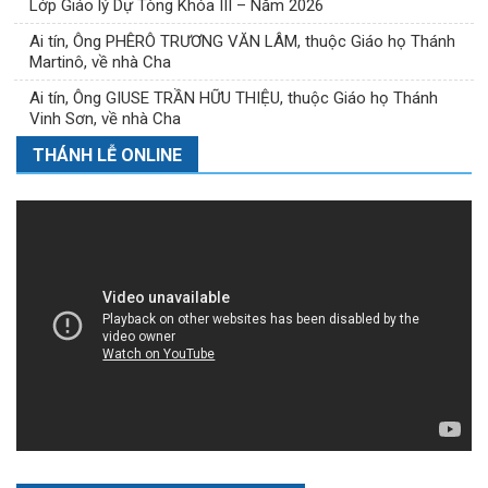
Lớp Giáo lý Dự Tòng Khóa III – Năm 2026
Ai tín, Ông PHÊRÔ TRƯƠNG VĂN LÂM, thuộc Giáo họ Thánh
Martinô, về nhà Cha
Ai tín, Ông GIUSE TRẦN HỮU THIỆU, thuộc Giáo họ Thánh
Vinh Sơn, về nhà Cha
THÁNH LỄ ONLINE