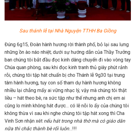
Sau thánh lễ tại Nhà Nguyện TTHH Ba Giồng
Đúng 6g15, Đoàn hành hương rời thành phố, bỏ lại sau lưng
những ồn ào náo nhiệt; dưới sự hướng dẫn của Thầy Trưởng
ban chúng tôi bắt đầu đọc kinh dâng chuyến đi vào vòng tay
Chúa quan phòng, sau khi đọc kinh tranh thủ giây phút rảnh
rỗi, chúng tôi tập hát chuẩn bị cho Thánh lễ 9g30 tại trung
tâm hành hương, tuy con số tham dự hành hương không
nhiều lại chẳng mấy ai vững nhạc lý, vậy mà chúng tôi thật
liều – hát theo bè, ra sức tập như thế nhưng anh chị em ai
cũng lo mình không hát được… có lẽ nỗi lo ấy của chúng tôi
không thừa vì sau khi nghe chúng tôi tập hát xong thì Cha
Vinh Sơn nhận xét
nếu hát trong nhà thờ mà có giáo dân
nữa thì chắc thành bè rối
luôn
…!!!