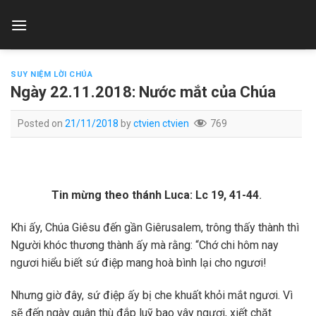
Skip
to
content
SUY NIỆM LỜI CHÚA
Ngày 22.11.2018: Nước mắt của Chúa
Posted on
21/11/2018
by
ctvien ctvien
769
Tin mừng theo thánh Luca: Lc 19, 41-44
.
Khi ấy, Chúa Giêsu đến gần Giêrusalem, trông thấy thành thì
Người khóc thương thành ấy mà rằng: “Chớ chi hôm nay
ngươi hiểu biết sứ điệp mang hoà bình lại cho ngươi!
Nhưng giờ đây, sứ điệp ấy bị che khuất khỏi mắt ngươi. Vì
sẽ đến ngày quân thù đắp luỹ bao vây ngươi, xiết chặt