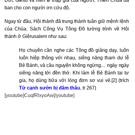
Đức Giêsu và hiến tế thập giá của Người, Thiên Chúa
đã
ban cho con người ơn cứu độ.
Ngay từ đầu, Hội thánh đã trung thành tuân giữ mệnh lệnh
của Chúa. Sách Công Vụ Tông Đồ tường trình về Hội
thánh ở Giêrusalem như sau:
Họ chuyên cần nghe các Tông đồ giảng dạy, luôn
luôn hiệp thông với nhau, siêng năng tham dự lễ
Bẻ Bánh, và cầu nguyện không ngừng… ngày ngày
siêng năng tới đền thờ. Khi làm lễ Bẻ Bánh tại tư
gia, họ dùng bữa với lòng đơn sơ vui vẻ.
[2]
(trích
Từ cạnh sườn bị đâm thâu
, tr 267)
[youtube]CuqfRlxyoAw[/youtube]