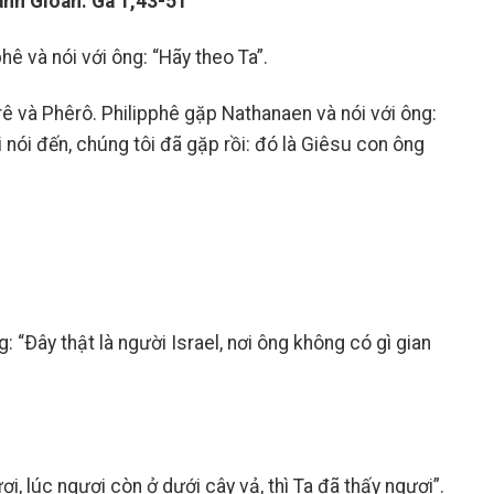
nh Gioan: Ga 1,43-51
hê và nói với ông: “Hãy theo Ta”.
ê và Phêrô. Philipphê gặp Nathanaen và nói với ông:
 nói đến, chúng tôi đã gặp rồi: đó là Giêsu con ông
: “Ðây thật là người Israel, nơi ông không có gì gian
ơi, lúc ngươi còn ở dưới cây vả, thì Ta đã thấy ngươi”.