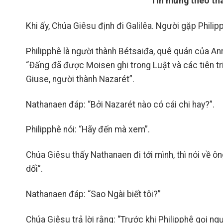
Tin mừng theo thá
Khi ấy, Chúa Giêsu định đi Galilêa. Người gặp Philipp
Philipphê là người thành Bétsaiđa, quê quán của Anr
“Ðấng đã được Moisen ghi trong Luật và các tiên tri
Giuse, người thành Nazarét”.
Nathanaen đáp: “Bởi Nazarét nào có cái chi hay?”.
Philipphê nói: “Hãy đến mà xem”.
Chúa Giêsu thấy Nathanaen đi tới mình, thì nói về ông
dối”.
Nathanaen đáp: “Sao Ngài biết tôi?”
Chúa Giêsu trả lời rằng: “Trước khi Philipphê gọi ngư