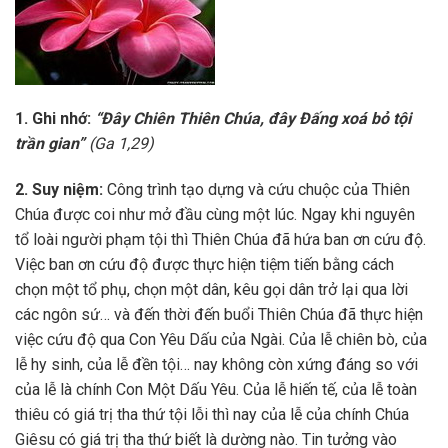
1
.
Ghi nhớ:
“Đây Chiên Thiên Chúa, đây Đấng xoá bỏ tội
trần gian”
(Ga 1,29)
2
. Suy niệm:
Công trình tạo dựng và cứu chuộc của Thiên
Chúa được coi như mở đầu cùng một lúc. Ngay khi nguyên
tổ loài người phạm tội thì Thiên Chúa đã hứa ban ơn cứu độ.
Việc ban ơn cứu độ được thực hiện tiệm tiến bằng cách
chọn một tổ phụ, chọn một dân, kêu gọi dân trở lại qua lời
các ngôn sứ… và đến thời đến buổi Thiên Chúa đã thực hiện
việc cứu độ qua Con Yêu Dấu của Ngài. Của lễ chiên bò, của
lễ hy sinh, của lễ đền tội… nay không còn xứng đáng so với
của lễ là chính Con Một Dấu Yêu. Của lễ hiến tế, của lễ toàn
thiêu có giá trị tha thứ tội lỗi thì nay của lễ của chính Chúa
Giêsu có giá trị tha thứ biết là dường nào. Tin tưởng vào