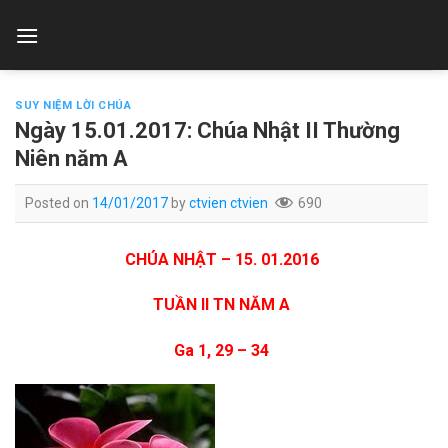
Skip
to
content
SUY NIỆM LỜI CHÚA
Ngày 15.01.2017: Chúa Nhật II Thường
Niên năm A
Posted on
14/01/2017
by
ctvien ctvien
690
CHÚA NHẬT – 15. 01.2016
TUẦN II TN NĂM A
Ga 1, 29 – 34