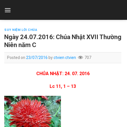
Skip
to
content
SUY NIỆM LỜI CHÚA
Ngày 24.07.2016: Chúa Nhật XVII Thường
Niên năm C
Posted on
23/07/2016
by
ctvien ctvien
707
CHÚA NHẬT: 24. 07. 2016
Lc 11, 1 – 13