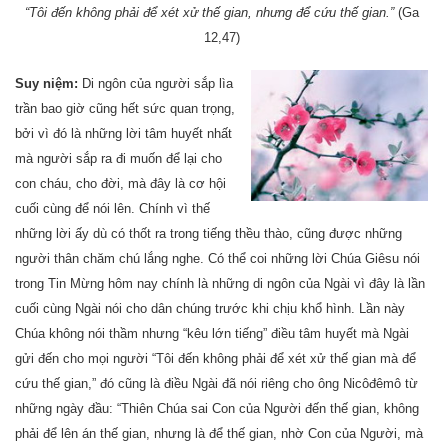
“Tôi đến không phải để xét xử thế gian, nhưng để cứu thế gian.”
(Ga
12,47)
Suy niệm:
Di ngôn của người sắp lìa
trần bao giờ cũng hết sức quan trọng,
bởi vì đó là những lời tâm huyết nhất
mà người sắp ra đi muốn để lại cho
con cháu, cho đời, mà đây là cơ hội
cuối cùng để nói lên. Chính vì thế
những lời ấy dù có thốt ra trong tiếng thều thào, cũng được những
người thân chăm chú lắng nghe. Có thể coi những lời Chúa Giêsu nói
trong Tin Mừng hôm nay chính là những di ngôn của Ngài vì đây là lần
cuối cùng Ngài nói cho dân chúng trước khi chịu khổ hình. Lần này
Chúa không nói thầm nhưng “kêu lớn tiếng” điều tâm huyết mà Ngài
gửi đến cho mọi người “Tôi đến không phải để xét xử thế gian mà để
cứu thế gian,” đó cũng là điều Ngài đã nói riêng cho ông Nicôđêmô từ
những ngày đầu: “Thiên Chúa sai Con của Người đến thế gian, không
phải để lên án thế gian, nhưng là để thế gian, nhờ Con của Người, mà