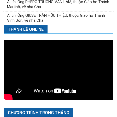
Ai tín, Ông PHÊRÔ TRƯƠNG VĂN LÂM, thuộc Giáo họ Thánh
Martinô, về nhà Cha
Ai tín, Ông GIUSE TRẦN HỮU THIỆU, thuộc Giáo họ Thánh
Vinh Sơn, về nhà Cha
THÁNH LỄ ONLINE
CHƯƠNG TRÌNH TRONG THÁNG