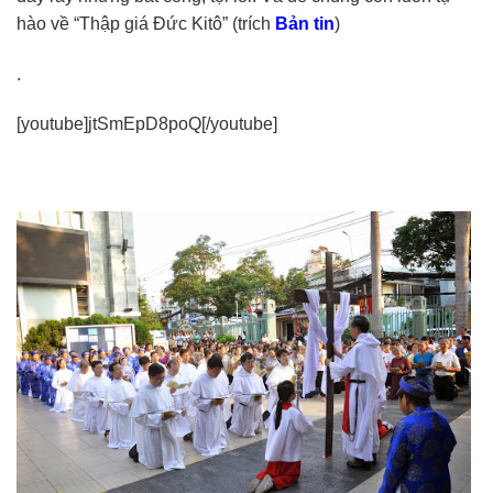
hào về “Thập giá Đức Kitô” (trích
Bản tin
)
.
[youtube]jtSmEpD8poQ[/youtube]