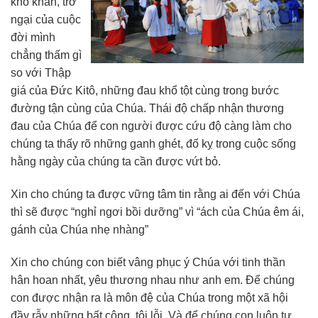
khó khăn, trở
ngại của cuộc
đời mình
chẳng thấm gì
so với Thập
giá của Đức Kitô, những đau khổ tột cùng trong bước
đường tận cùng của Chúa. Thái độ chấp nhận thương
đau của Chúa để con người được cứu độ càng làm cho
chúng ta thấy rõ những ganh ghét, đố kỵ trong cuộc sống
hằng ngày của chúng ta cần được vứt bỏ.
Xin cho chúng ta được vững tâm tin rằng ai đến với Chúa
thì sẽ được “nghỉ ngơi bồi dưỡng” vì “ách của Chúa êm ái,
gánh của Chúa nhẹ nhàng”
Xin cho chúng con biết vâng phục ý Chúa với tinh thần
hân hoan nhất, yêu thương nhau như anh em. Để chúng
con được nhận ra là môn đệ của Chúa trong một xã hội
đầy rẫy những bất công, tội lỗi. Và để chúng con luôn tự