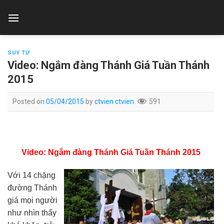
Skip
to
content
SUY TƯ
Video: Ngắm đàng Thánh Giá Tuần Thánh
2015
Posted on
05/04/2015
by
ctvien ctvien
591
Video: Ngắm đàng Thánh Giá Tuần Thánh 2015
Với 14 chặng
đường Thánh
giá mọi người
như nhìn thấy