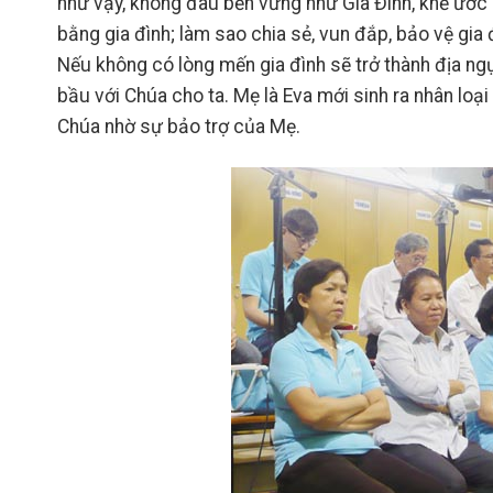
như vậy, không đâu bền vững như Gia Đình, khế ước h
bằng gia đình; làm sao chia sẻ, vun đắp, bảo vệ gia
Nếu không có lòng mến gia đình sẽ trở thành địa ngụ
bầu với Chúa cho ta. Mẹ là Eva mới sinh ra nhân loạ
Chúa nhờ sự bảo trợ của Mẹ.