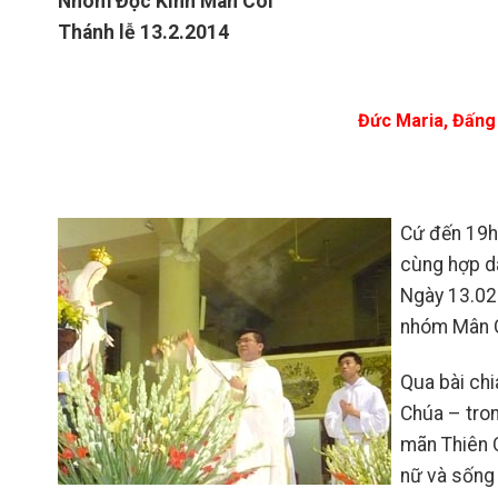
Nhóm Đọc Kinh Mân Côi
Thánh lễ 13.2.2014
Đức Maria, Đấng 
Cứ đến 19h3
cùng hợp dâ
Ngày 13.0
nhóm Mân Cô
Qua bài chi
Chúa – trong
mãn Thiên C
nữ và sống 