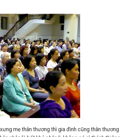
h xưng mẹ th
â
n thương thì gia đình cũng th
â
n thương