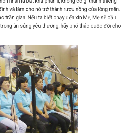
ôn nhân là bất khả phân li, không có gì thánh thiêng
 đình và làm cho nó trở thành rượu nồng của lòng mến.
c trần gian. Nếu ta biết chạy đến xin Mẹ, Mẹ sẽ cầu
i trong ân sủng yêu thương, hãy phó thác cuộc đời cho