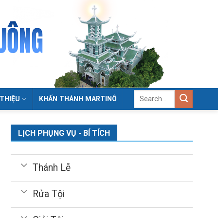
 THIỆU
KHẤN THÁNH MARTINÔ
LỊCH PHỤNG VỤ - BÍ TÍCH
Thánh Lễ
Rửa Tội