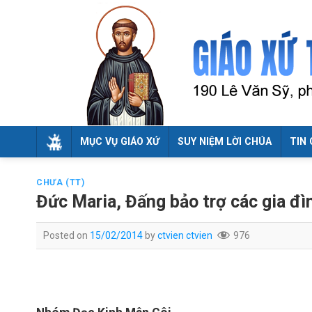
Skip
to
content
MỤC VỤ GIÁO XỨ
SUY NIỆM LỜI CHÚA
TIN 
CHƯA (TT)
Đức Maria, Đấng bảo trợ các gia đì
Posted on
15/02/2014
by
ctvien ctvien
976