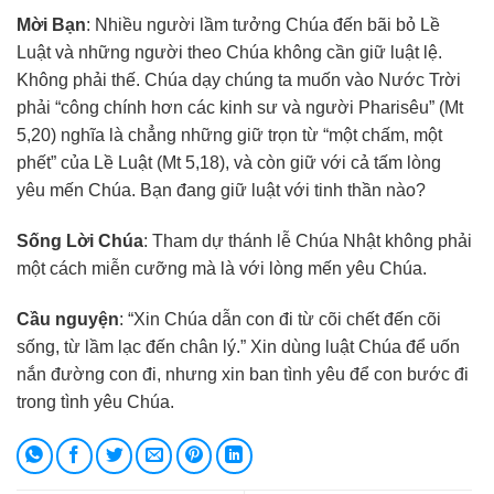
Mời Bạn
: Nhiều người lầm tưởng Chúa đến bãi bỏ Lề
Luật và những người theo Chúa không cần giữ luật lệ.
Không phải thế. Chúa dạy chúng ta muốn vào Nước Trời
phải “công chính hơn các kinh sư và người Pharisêu” (Mt
5,20) nghĩa là chẳng những giữ trọn từ “một chấm, một
phết” của Lề Luật (Mt 5,18), và còn giữ với cả tấm lòng
yêu mến Chúa. Bạn đang giữ luật với tinh thần nào?
Sống Lời Chúa
: Tham dự thánh lễ Chúa Nhật không phải
một cách miễn cưỡng mà là với lòng mến yêu Chúa.
Cầu nguyện
: “Xin Chúa dẫn con đi từ cõi chết đến cõi
sống, từ lầm lạc đến chân lý.” Xin dùng luật Chúa để uốn
nắn đường con đi, nhưng xin ban tình yêu để con bước đi
trong tình yêu Chúa.