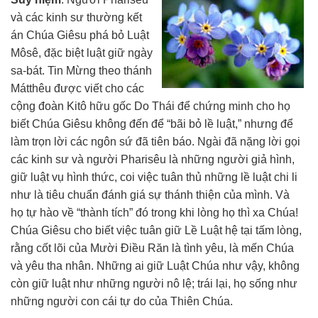
và các kinh sư thường kết
án Chúa Giêsu phá bỏ Luật
Môsê, đặc biệt luật giữ ngày
sa-bát. Tin Mừng theo thánh
Mátthêu được viết cho các
cộng đoàn Kitô hữu gốc Do Thái để chứng minh cho họ
biết Chúa Giêsu không đến để “bãi bỏ lề luật,” nhưng để
làm trọn lời các ngôn sứ đã tiên báo. Ngài đã nặng lời gọi
các kinh sư và người Pharisêu là những người giả hình,
giữ luật vụ hình thức, coi việc tuân thủ những lề luật chi li
như là tiêu chuẩn đánh giá sự thánh thiện của mình. Và
họ tự hào về “thành tích” đó trong khi lòng họ thì xa Chúa!
Chúa Giêsu cho biết việc tuân giữ Lề Luật hệ tại tấm lòng,
rằng cốt lõi của Mười Điều Răn là tình yêu, là mến Chúa
và yêu tha nhân. Những ai giữ Luật Chúa như vậy, không
còn giữ luật như những người nô lệ; trái lại, họ sống như
những người con cái tự do của Thiên Chúa.