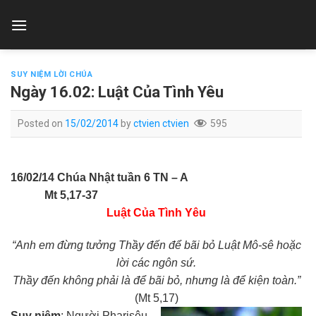
Skip
to
content
SUY NIỆM LỜI CHÚA
Ngày 16.02: Luật Của Tình Yêu
Posted on
15/02/2014
by
ctvien ctvien
595
16/02/14 Chúa Nhật tuần 6 TN – A
Mt 5,17-37
Luật Của Tình Yêu
“Anh em đừng tưởng Thầy đến để bãi bỏ Luật Mô-sê hoặc
lời các ngôn sứ.
Thầy đến không phải là để bãi bỏ, nhưng là để kiện toàn.”
(Mt 5,17)
Suy niệm
: Người Pharisêu