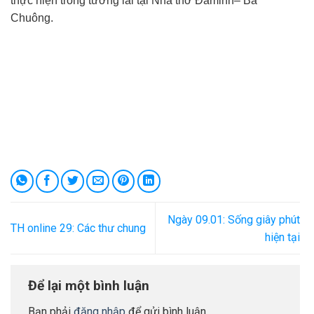
thực hiện trong tương lai tại Nhà thờ Đa
m
inh
– Ba
Chuông.
Ngày 09.01: Sống giây phút
TH online 29: Các thư chung
hiện tại
Để lại một bình luận
Bạn phải
đăng nhập
để gửi bình luận.