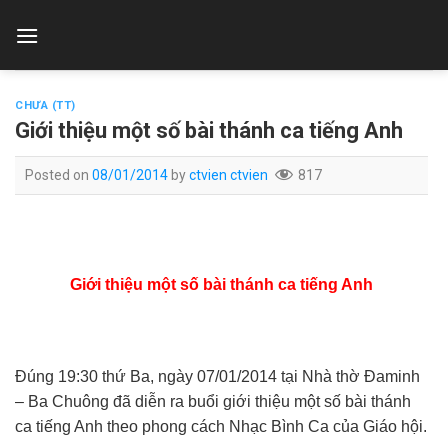
Skip
to
content
CHƯA (TT)
Giới thiệu một số bài thánh ca tiếng Anh
Posted on
08/01/2014
by
ctvien ctvien
817
Giới thiệu một số bài thánh ca tiếng Anh
Đúng 19:30
t
hứ Ba
, ngày
07/01/2014 tại Nhà thờ Đa
m
inh
– Ba Chuông đã diễn ra buổi giới thiệu một số bài thánh
ca tiếng Anh theo phong cách Nhạc Bình Ca của Giáo hội.