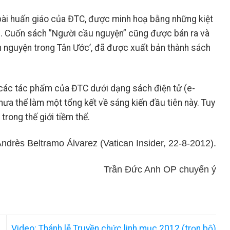
 bài huấn giáo của ĐTC, được minh hoạ bằng những kiệt
es. Cuốn sách ”Người cầu nguyện” cũng được bán ra và
nh nguyện trong Tân Ước’, đã được xuất bản thành sách
 các tác phẩm của ĐTC dưới dạng sách điện tử (e-
ưa thể làm một tổng kết về sáng kiến đầu tiên này. Tuy
trong thế giới tiềm thể.
ndrès Beltramo Álvarez (Vatican Insider, 22-8-2012).
Trần Đức Anh OP chuyển ý
Video: Thánh lễ Truyền chức linh mục 2012 (trọn bộ)