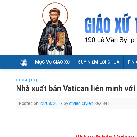
Skip
to
content
MỤC VỤ GIÁO XỨ
SUY NIỆM LỜI CHÚA
TIN 
CHƯA (TT)
Nhà xuất bản Vatican liên minh với
Posted on
22/08/2012
by
ctvien ctvien
841