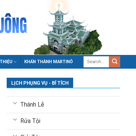
 THIỆU
KHẤN THÁNH MARTINÔ
LỊCH PHỤNG VỤ - BÍ TÍCH
Thánh Lễ
Rửa Tội