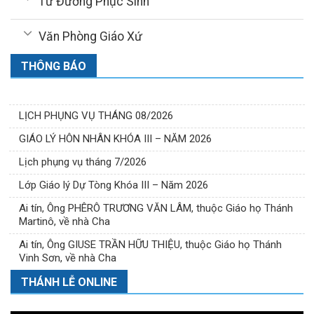
Từ Đường Phục Sinh
Văn Phòng Giáo Xứ
THÔNG BÁO
LỊCH PHỤNG VỤ THÁNG 08/2026
GIÁO LÝ HÔN NHÂN KHÓA III – NĂM 2026
Lịch phụng vụ tháng 7/2026
Lớp Giáo lý Dự Tòng Khóa III – Năm 2026
Ai tín, Ông PHÊRÔ TRƯƠNG VĂN LÂM, thuộc Giáo họ Thánh
Martinô, về nhà Cha
Ai tín, Ông GIUSE TRẦN HỮU THIỆU, thuộc Giáo họ Thánh
Vinh Sơn, về nhà Cha
THÁNH LỄ ONLINE